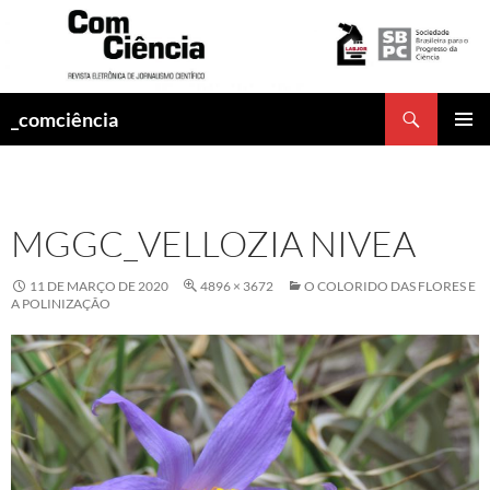
Pesquisar
_comciência
PULAR
MENU
PARA
PRINCI
O
CONTEÚDO
MGGC_VELLOZIA NIVEA
11 DE MARÇO DE 2020
4896 × 3672
O COLORIDO DAS FLORES E
A POLINIZAÇÃO