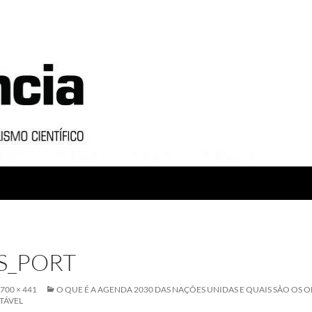
S_PORT
700 × 441
O QUE É A AGENDA 2030 DAS NAÇÕES UNIDAS E QUAIS SÃO OS O
TÁVEL