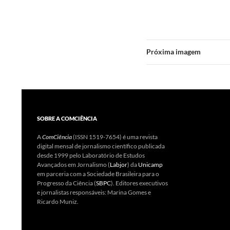
Próxima imagem
SOBRE A COMCIÊNCIA
A
ComCiência
(ISSN 1519-7654) é uma revista
digital mensal de jornalismo científico publicada
desde 1999 pelo Laboratório de Estudos
Avançados em Jornalismo (
Labjor
) da
Unicamp
em parceria com a Sociedade Brasileira para o
Progresso da Ciência (
SBPC
). Editores executivos
e jornalistas responsáveis: Marina Gomes e
Ricardo Muniz.