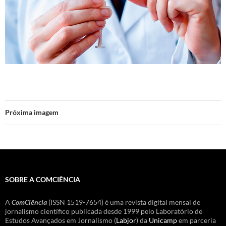
Próxima imagem
SOBRE A COMCIÊNCIA
A
ComCiência
(ISSN 1519-7654) é uma revista digital mensal de
jornalismo científico publicada desde 1999 pelo Laboratório de
Estudos Avançados em Jornalismo (
Labjor
) da
Unicamp
em parceria