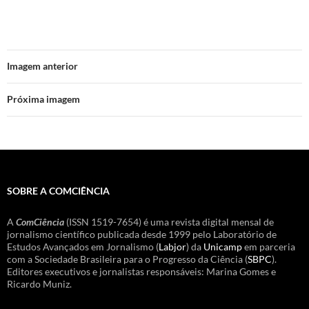
Imagem anterior
Próxima imagem
SOBRE A COMCIÊNCIA
A
ComCiência
(ISSN 1519-7654) é uma revista digital mensal de
jornalismo científico publicada desde 1999 pelo Laboratório de
Estudos Avançados em Jornalismo (
Labjor
) da
Unicamp
em parceria
com a Sociedade Brasileira para o Progresso da Ciência (
SBPC
).
Editores executivos e jornalistas responsáveis: Marina Gomes e
Ricardo Muniz.