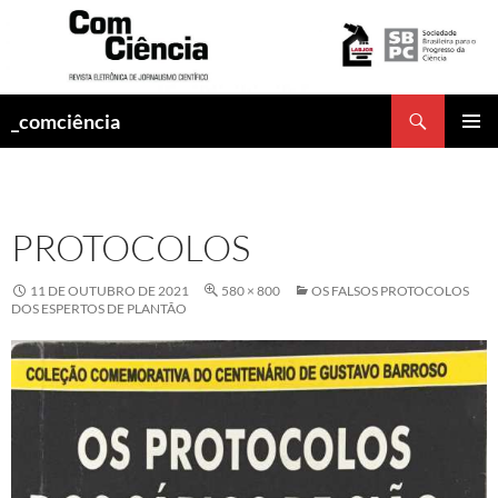
Pesquisar
_comciência
PULAR
MENU
PARA
PRINCI
O
CONTEÚDO
PROTOCOLOS
11 DE OUTUBRO DE 2021
580 × 800
OS FALSOS PROTOCOLOS
DOS ESPERTOS DE PLANTÃO