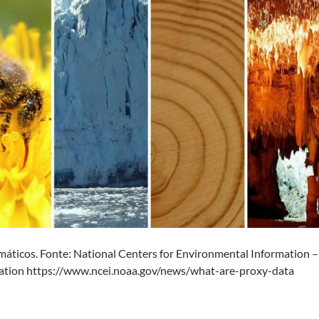
máticos. Fonte: National Centers for Environmental Information 
ation https://www.ncei.noaa.gov/news/what-are-proxy-data