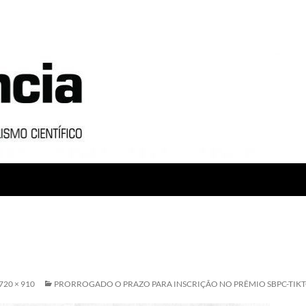
720 × 910
PRORROGADO O PRAZO PARA INSCRIÇÃO NO PRÊMIO SBPC-TIK