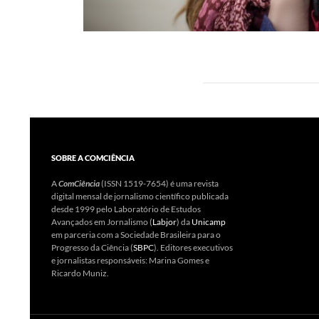
SOBRE A COMCIÊNCIA
A
ComCiência
(ISSN 1519-7654) é uma revista
digital mensal de jornalismo científico publicada
desde 1999 pelo Laboratório de Estudos
Avançados em Jornalismo (
Labjor
) da
Unicamp
em parceria com a Sociedade Brasileira para o
Progresso da Ciência (
SBPC
). Editores executivos
e jornalistas responsáveis: Marina Gomes e
Ricardo Muniz.