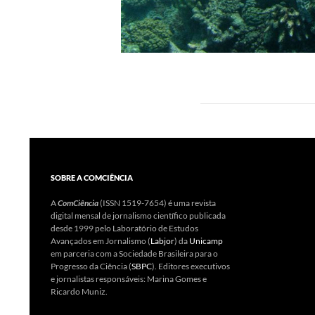
SOBRE A COMCIÊNCIA
A
ComCiência
(ISSN 1519-7654) é uma revista
digital mensal de jornalismo científico publicada
desde 1999 pelo Laboratório de Estudos
Avançados em Jornalismo (
Labjor
) da
Unicamp
em parceria com a Sociedade Brasileira para o
Progresso da Ciência (
SBPC
). Editores executivos
e jornalistas responsáveis: Marina Gomes e
Ricardo Muniz.