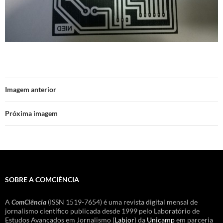
Imagem anterior
Próxima imagem
SOBRE A COMCIÊNCIA
A
ComCiência
(ISSN 1519-7654) é uma revista digital mensal de
jornalismo científico publicada desde 1999 pelo Laboratório de
Estudos Avançados em Jornalismo (
Labjor
) da
Unicamp
em parceria