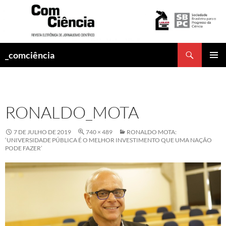
Pesquisar
_comciência
PULAR
MENU
PARA
PRINCI
O
CONTEÚDO
RONALDO_MOTA
7 DE JULHO DE 2019
740 × 489
RONALDO MOTA:
‘UNIVERSIDADE PÚBLICA É O MELHOR INVESTIMENTO QUE UMA NAÇÃO
PODE FAZER’