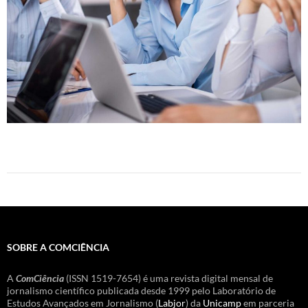
SOBRE A COMCIÊNCIA
A
ComCiência
(ISSN 1519-7654) é uma revista digital mensal de
jornalismo científico publicada desde 1999 pelo Laboratório de
Estudos Avançados em Jornalismo (
Labjor
) da
Unicamp
em parceria