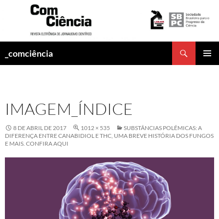
Pesquisar
_comciência
PULAR
MENU
PARA
PRINCI
O
CONTEÚDO
IMAGEM_ÍNDICE
8 DE ABRIL DE 2017
1012 × 535
SUBSTÂNCIAS POLÊMICAS: A
DIFERENÇA ENTRE CANABIDIOL E THC, UMA BREVE HISTÓRIA DOS FUNGOS
E MAIS. CONFIRA AQUI