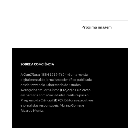
Próxima imagem
SOBRE A COMCIÊNCIA
A
ComCiência
(ISSN 1519-7654) é uma revista
digital mensal de jornalismo científico publicada
desde 1999 pelo Laboratório de Estudos
Avançados em Jornalismo (
Labjor
) da
Unicamp
em parceria com a Sociedade Brasileira para o
Progresso da Ciência (
SBPC
). Editores executivos
e jornalistas responsáveis: Marina Gomes e
Ricardo Muniz.