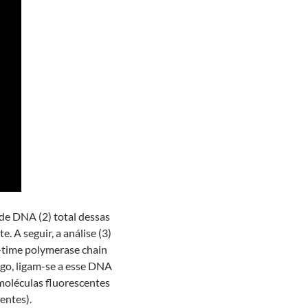
o de DNA (2) total dessas
 A seguir, a análise (3)
-time polymerase chain
go, ligam-se a esse DNA
oléculas fluorescentes
entes).