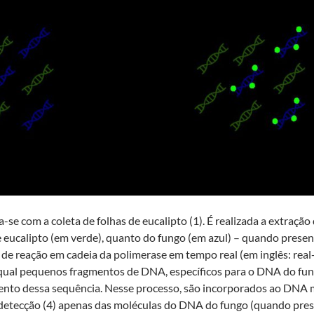
ia-se com a coleta de folhas de eucalipto (1). É realizada a extraçã
eucalipto (em verde), quanto do fungo (em azul) – quando presente.
de reação em cadeia da polimerase em tempo real (em inglês: real
 qual pequenos fragmentos de DNA, específicos para o DNA do fun
to dessa sequência. Nesse processo, são incorporados ao DNA m
 detecção (4) apenas das moléculas do DNA do fungo (quando pres