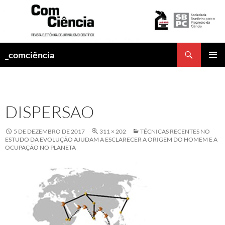
Pesquisar
_comciência
PULAR
MENU
PARA
PRINCI
O
CONTEÚDO
DISPERSAO
5 DE DEZEMBRO DE 2017
311 × 202
TÉCNICAS RECENTES NO
ESTUDO DA EVOLUÇÃO AJUDAM A ESCLARECER A ORIGEM DO HOMEM E A
OCUPAÇÃO NO PLANETA