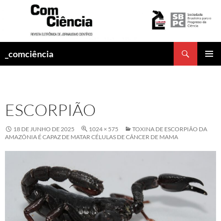
Pesquisar
_comciência
PULAR
MENU
PARA
PRINCI
O
CONTEÚDO
ESCORPIÃO
18 DE JUNHO DE 2025
1024 × 575
TOXINA DE ESCORPIÃO DA
AMAZÔNIA É CAPAZ DE MATAR CÉLULAS DE CÂNCER DE MAMA