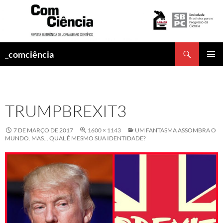
Pesquisar
_comciência
PULAR
MENU
PARA
PRINCI
O
CONTEÚDO
TRUMPBREXIT3
7 DE MARÇO DE 2017
1600 × 1143
UM FANTASMA ASSOMBRA O
MUNDO. MAS… QUAL É MESMO SUA IDENTIDADE?