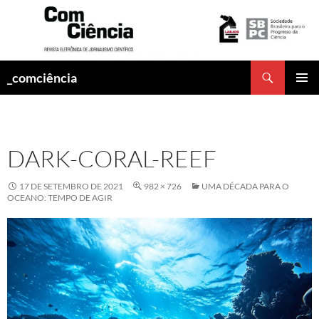
Pesquisar
_comciência
PULAR
MENU
PARA
PRINCI
O
CONTEÚDO
DARK-CORAL-REEF
17 DE SETEMBRO DE 2021
982 × 726
UMA DÉCADA PARA O
OCEANO: TEMPO DE AGIR