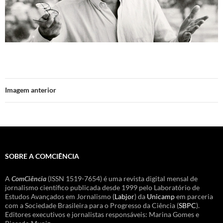
Imagem anterior
SOBRE A COMCIÊNCIA
A
ComCiência
(ISSN 1519-7654) é uma revista digital mensal de
jornalismo científico publicada desde 1999 pelo Laboratório de
Estudos Avançados em Jornalismo (
Labjor
) da
Unicamp
em parceria
com a Sociedade Brasileira para o Progresso da Ciência (
SBPC
).
Editores executivos e jornalistas responsáveis: Marina Gomes e