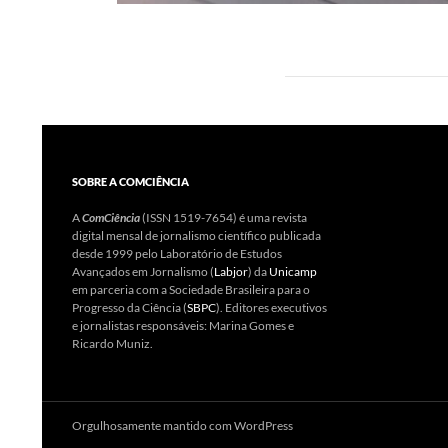
SOBRE A COMCIÊNCIA
A
ComCiência
(ISSN 1519-7654) é uma revista
digital mensal de jornalismo científico publicada
desde 1999 pelo Laboratório de Estudos
Avançados em Jornalismo (
Labjor
) da
Unicamp
em parceria com a Sociedade Brasileira para o
Progresso da Ciência (
SBPC
). Editores executivos
e jornalistas responsáveis: Marina Gomes e
Ricardo Muniz.
Orgulhosamente mantido com WordPress