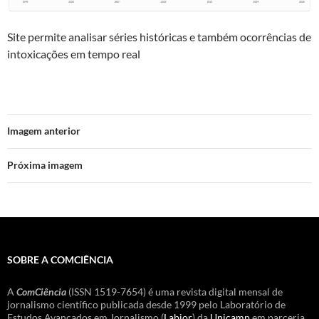
Site permite analisar séries históricas e também ocorrências de
intoxicações em tempo real
Imagem anterior
Próxima imagem
SOBRE A COMCIÊNCIA
A
ComCiência
(ISSN 1519-7654) é uma revista digital mensal de
jornalismo científico publicada desde 1999 pelo Laboratório de
Estudos Avançados em Jornalismo (
Labjor
) da
Unicamp
em parceria