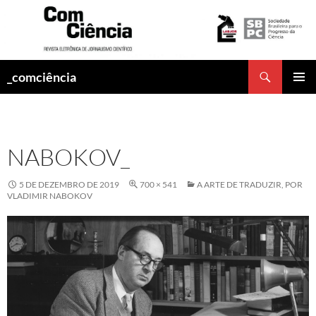
Pesquisar
_comciência
PULAR
MENU
PARA
PRINCI
O
CONTEÚDO
NABOKOV_
5 DE DEZEMBRO DE 2019
700 × 541
A ARTE DE TRADUZIR, POR
VLADIMIR NABOKOV