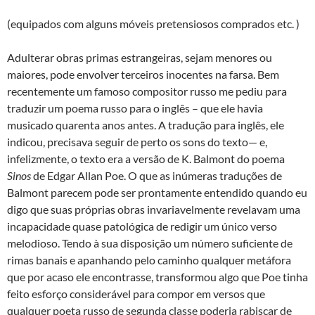
(equipados com alguns móveis pretensiosos comprados etc. )
Adulterar obras primas estrangeiras, sejam menores ou
maiores, pode envolver terceiros inocentes na farsa. Bem
recentemente um famoso compositor russo me pediu para
traduzir um poema russo para o inglês – que ele havia
musicado quarenta anos antes. A tradução para inglês, ele
indicou, precisava seguir de perto os sons do texto— e,
infelizmente, o texto era a versão de K. Balmont do poema
Sinos
de Edgar Allan Poe. O que as inúmeras traduções de
Balmont parecem pode ser prontamente entendido quando eu
digo que suas próprias obras invariavelmente revelavam uma
incapacidade quase patológica de redigir um único verso
melodioso. Tendo à sua disposição um número suficiente de
rimas banais e apanhando pelo caminho qualquer metáfora
que por acaso ele encontrasse, transformou algo que Poe tinha
feito esforço considerável para compor em versos que
qualquer poeta russo de segunda classe poderia rabiscar de