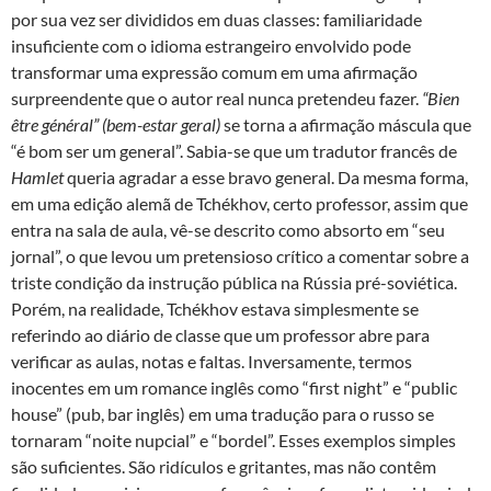
por sua vez ser divididos em duas classes: familiaridade
insuficiente com o idioma estrangeiro envolvido pode
transformar uma expressão comum em uma afirmação
surpreendente que o autor real nunca pretendeu fazer.
“
Bien
être général
”
(bem-estar geral)
se torna a afirmação máscula que
“é bom ser um general”. Sabia-se que um tradutor francês de
Hamlet
queria agradar a esse bravo general. Da mesma forma,
em uma edição alemã de Tchékhov, certo professor, assim que
entra na sala de aula, vê-se descrito como absorto em “seu
jornal”, o que levou um pretensioso crítico a comentar sobre a
triste condição da instrução pública na Rússia pré-soviética.
Porém, na realidade, Tchékhov estava simplesmente se
referindo ao diário de classe que um professor abre para
verificar as aulas, notas e faltas. Inversamente, termos
inocentes em um romance inglês como “first night” e “public
house” (pub, bar inglês) em uma tradução para o russo se
tornaram “noite nupcial” e “bordel”. Esses exemplos simples
são suficientes. São ridículos e gritantes, mas não contêm