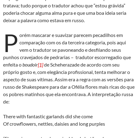
tratava; tudo porque o tradutor achou que “estou grávida”
poderia chocar alguma alma pura e que uma boa ideia seria
deixar a palavra como estava em russo.
P
orém mascarar e suavizar parecem pecadilhos em
comparação com os da terceira categoria, pois aqui
vem o tradutor se pavoneando e desfilando seus
punhos cravejados de pedrarias – tradutor escorregadio que
enfeita o
boudoir
[1]
de Scheherazade de acordo com seu
próprio gosto e, com elegância profissional, tenta melhorar o
aspecto de suas vítimas. Assim era a regra com as versões para
russo de Shakespeare para dar a Ofélia flores mais ricas do que
os pobres matinhos que ela encontrava. A interpretação russa
de:
There with fantastic garlands did she come
Of crowflowers, nettles, daisies and long purples