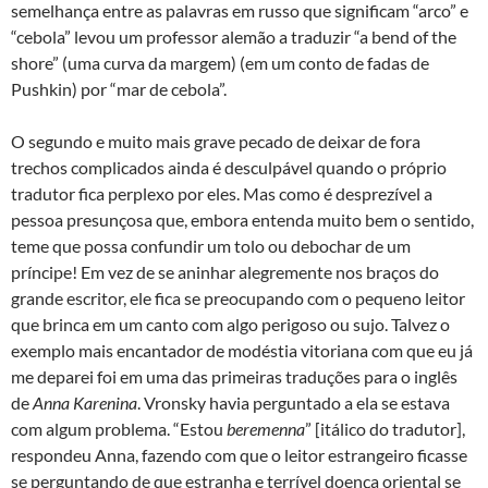
semelhança entre as palavras em russo que significam “arco” e
“cebola” levou um professor alemão a traduzir “a bend of the
shore” (uma curva da margem) (em um conto de fadas de
Pushkin) por “mar de cebola”.
O segundo e muito mais grave pecado de deixar de fora
trechos complicados ainda é desculpável quando o próprio
tradutor fica perplexo por eles. Mas como é desprezível a
pessoa presunçosa que, embora entenda muito bem o sentido,
teme que possa confundir um tolo ou debochar de um
príncipe! Em vez de se aninhar alegremente nos braços do
grande escritor, ele fica se preocupando com o pequeno leitor
que brinca em um canto com algo perigoso ou sujo. Talvez o
exemplo mais encantador de modéstia vitoriana com que eu já
me deparei foi em uma das primeiras traduções para o inglês
de
Anna Karenina
. Vronsky havia perguntado a ela se estava
com algum problema. “Estou
beremenna
” [itálico do tradutor],
respondeu Anna, fazendo com que o leitor estrangeiro ficasse
se perguntando de que estranha e terrível doença oriental se