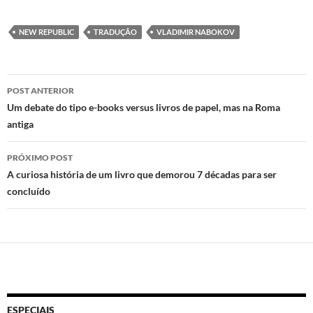
as
ac
h
ri
to
e
at
nt
NEW REPUBLIC
TRADUÇÃO
VLADIMIR NABOKOV
d
b
s
o
o
A
Navegação
n
o
p
POST ANTERIOR
de
Um debate do tipo e-books versus livros de papel, mas na Roma
k
p
antiga
posts
PRÓXIMO POST
A curiosa história de um livro que demorou 7 décadas para ser
concluído
ESPECIAIS