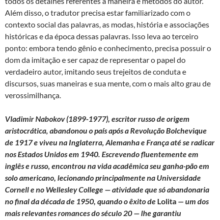
todos os detalhes referentes à maneira e métodos do autor.
Além disso, o tradutor precisa estar familiarizado com o
contexto social das palavras, as modas, história e associações
históricas e da época dessas palavras. Isso leva ao terceiro
ponto: embora tendo gênio e conhecimento, precisa possuir o
dom da imitação e ser capaz de representar o papel do
verdadeiro autor, imitando seus trejeitos de conduta e
discursos, suas maneiras e sua mente, com o mais alto grau de
verossimilhança.
Vladimir Nabokov (1899-1977), escritor russo de origem
aristocrática, abandonou o país após a Revolução Bolchevique
de 1917 e viveu na Inglaterra, Alemanha e França até se radicar
nos Estados Unidos em 1940. Escrevendo fluentemente em
inglês e russo, encontrou na vida acadêmica seu ganha-pão em
solo americano, lecionando principalmente na Universidade
Cornell e no Wellesley College — atividade que só abandonaria
no final da década de 1950, quando o êxito de
Lolita
— um dos
mais relevantes romances do século 20 — lhe garantiu