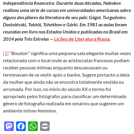
independência financeira. Durante duas décadas, Nabokov
realizou uma série de cursos em universidades americanas sobre
alguns dos pilares da literatura de seu país: Gógol, Turguêniev,
Dostoiévski, Tolstói, Tchekhov e Górki. Em 1981 as aulas foram
reunidas em livro nos Estados Unidos e publicadas no Brasil em
2014 pela Três Estrelas —
Lições de Literatura Russa
.
[1]
“Boudoir” significa uma pequena sala elegante muitas vezes
relacionada com o local onde as aristocratas francesas podiam
receber pessoas íntimas enquanto descansavam ou
terminavam de se vestir após o banho. Sugere portanto a ideia
da mulher que ainda não se encontra totalmente vestida ou
arrumada. Por isso, no início do século XX o termo foi
apropriado pelos fotógrafos para classificar um determinado
gênero de fotografia realizada em cenários que sugerem um
ambiente íntimo feminino.
M
F
W
P