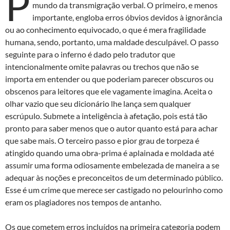
P
mundo da transmigração verbal. O primeiro, e menos
importante, engloba erros óbvios devidos à ignorância
ou ao conhecimento equivocado, o que é mera fragilidade
humana, sendo, portanto, uma maldade desculpável. O passo
seguinte para o inferno é dado pelo tradutor que
intencionalmente omite palavras ou trechos que não se
importa em entender ou que poderiam parecer obscuros ou
obscenos para leitores que ele vagamente imagina. Aceita o
olhar vazio que seu dicionário lhe lança sem qualquer
escrúpulo. Submete a inteligência à afetação, pois está tão
pronto para saber menos que o autor quanto está para achar
que sabe mais. O terceiro passo e pior grau de torpeza é
atingido quando uma obra-prima é aplainada e moldada até
assumir uma forma odiosamente embelezada de maneira a se
adequar às noções e preconceitos de um determinado público.
Esse é um crime que merece ser castigado no pelourinho como
eram os plagiadores nos tempos de antanho.
Os que cometem erros incluídos na primeira categoria podem