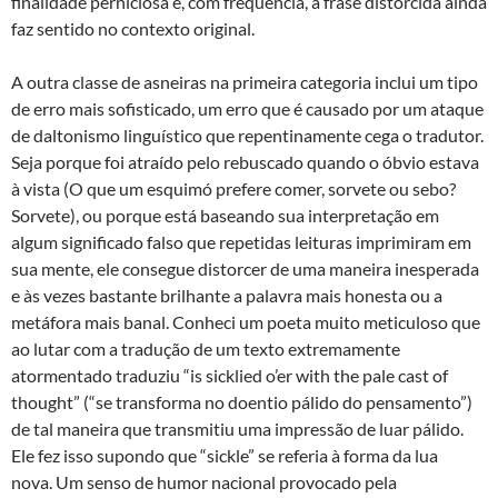
finalidade perniciosa e, com frequência, a frase distorcida ainda
faz sentido no contexto original.
A outra classe de asneiras na primeira categoria inclui um tipo
de erro mais sofisticado, um erro que é causado por um ataque
de daltonismo linguístico que repentinamente cega o tradutor.
Seja porque foi atraído pelo rebuscado quando o óbvio estava
à vista (O que um esquimó prefere comer, sorvete ou sebo?
Sorvete), ou porque está baseando sua interpretação em
algum significado falso que repetidas leituras imprimiram em
sua mente, ele consegue distorcer de uma maneira inesperada
e às vezes bastante brilhante a palavra mais honesta ou a
metáfora mais banal. Conheci um poeta muito meticuloso que
ao lutar com a tradução de um texto extremamente
atormentado traduziu “is sicklied o’er with the pale cast of
thought” (“se transforma no doentio pálido do pensamento”)
de tal maneira que transmitiu uma impressão de luar pálido.
Ele fez isso supondo que “sickle” se referia à forma da lua
nova. Um senso de humor nacional provocado pela