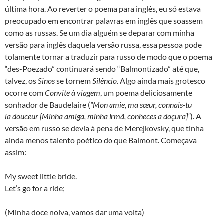
última hora. Ao reverter o poema para inglês, eu só estava
preocupado em encontrar palavras em inglês que soassem
como as russas. Se um dia alguém se deparar com minha
versão para inglês daquela versão russa, essa pessoa pode
tolamente tornar a traduzir para russo de modo que o poema
“des-Poezado” continuará sendo “Balmontizado” até que,
talvez, os
Sinos
se tornem
Silêncio
. Algo ainda mais grotesco
ocorre com
Convite à viagem
, um poema deliciosamente
sonhador de Baudelaire (
“
Mon amie, ma sœur, connais-tu
la douceur [
Minha amiga, minha irmã, conheces a doçura]”
). A
versão em russo se devia à pena de Merejkovsky, que tinha
ainda menos talento poético do que Balmont. Começava
assim:
My sweet little bride.
Let’s go for a ride;
(Minha doce noiva, vamos dar uma volta)