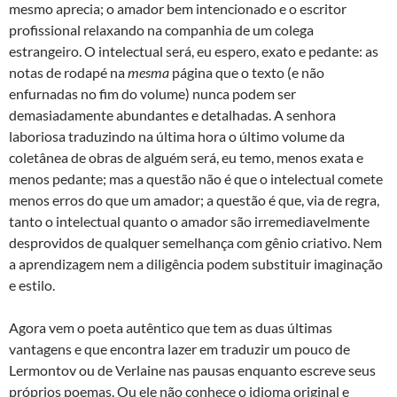
mesmo aprecia; o amador bem intencionado e o escritor
profissional relaxando na companhia de um colega
estrangeiro. O intelectual será, eu espero, exato e pedante: as
notas de rodapé na
mesma
página que o texto (e não
enfurnadas no fim do volume) nunca podem ser
demasiadamente abundantes e detalhadas. A senhora
laboriosa traduzindo na última hora o último volume da
coletânea de obras de alguém será, eu temo, menos exata e
menos pedante; mas a questão não é que o intelectual comete
menos erros do que um amador; a questão é que, via de regra,
tanto o intelectual quanto o amador são irremediavelmente
desprovidos de qualquer semelhança com gênio criativo. Nem
a aprendizagem nem a diligência podem substituir imaginação
e estilo.
Agora vem o poeta autêntico que tem as duas últimas
vantagens e que encontra lazer em traduzir um pouco de
Lermontov ou de Verlaine nas pausas enquanto escreve seus
próprios poemas. Ou ele não conhece o idioma original e