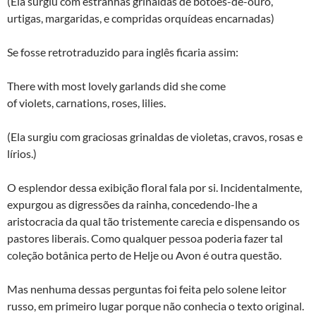
(Ela surgiu com estranhas grinaldas de botões-de-ouro,
urtigas, margaridas, e compridas orquídeas encarnadas)
Se fosse retrotraduzido para inglês ficaria assim:
There with most lovely garlands did she come
of violets, carnations, roses, lilies.
(Ela surgiu com graciosas grinaldas de violetas, cravos, rosas e
lírios.)
O esplendor dessa exibição floral fala por si. Incidentalmente,
expurgou as digressões da rainha, concedendo-lhe a
aristocracia da qual tão tristemente carecia e dispensando os
pastores liberais. Como qualquer pessoa poderia fazer tal
coleção botânica perto de Helje ou Avon é outra questão.
Mas nenhuma dessas perguntas foi feita pelo solene leitor
russo, em primeiro lugar porque não conhecia o texto original.