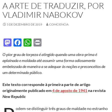
A ARTE DE TRADUZIR, POR
VLADIMIR NABOKOV
5 DE DEZEMBRO DE 2019
COMCIENCIA
M
F
W
P
as
ac
h
ri
O pior grau de torpeza é atingido quando uma obra-prima é
to
e
at
nt
aplainada e moldada até assumir uma forma odiosamente
d
b
s
embelezada de maneira a se adequar às noções e preconceitos de
o
o
A
um determinado público.
n
o
p
Este texto corresponde à primeira parte de artigo
k
p
originalmente publicado em
4 de agosto de 1941
na revista
New Republic
odem-se distinguir três graus de maldade no estranho