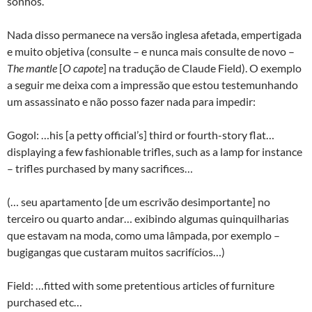
sonhos.
Nada disso permanece na versão inglesa afetada, empertigada
e muito objetiva (consulte – e nunca mais consulte de novo –
The mantle
[
O capote
] na tradução de Claude Field). O exemplo
a seguir me deixa com a impressão que estou testemunhando
um assassinato e não posso fazer nada para impedir:
Gogol: …his [a petty official’s] third or fourth-story flat…
displaying a few fashionable trifles, such as a lamp for instance
– trifles purchased by many sacrifices…
(… seu apartamento [de um escrivão desimportante] no
terceiro ou quarto andar… exibindo algumas quinquilharias
que estavam na moda, como uma lâmpada, por exemplo –
bugigangas que custaram muitos sacrifícios…)
Field: …fitted with some pretentious articles of furniture
purchased etc…