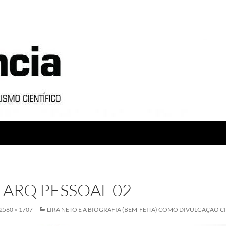
 ARQ PESSOAL 02
2560 × 1707
LIRA NETO E A BIOGRAFIA (BEM-FEITA) COMO DIVULGAÇÃO C