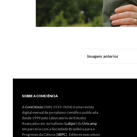
Imagem anterior
SOBRE A COMCIÊNCIA
A
ComCiência
(ISSN 1519-7654) é uma revista
digital mensal de jornalismo científico publicada
desde 1999 pelo Laboratório de Estudos
Avançados em Jornalismo (
Labjor
) da
Unicamp
em parceria com a Sociedade Brasileira para o
Progresso da Ciência (
SBPC
). Editores executivos