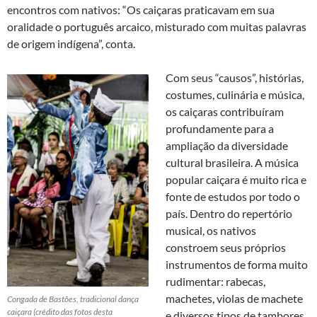
encontros com nativos: “Os caiçaras praticavam em sua
oralidade o português arcaico, misturado com muitas palavras
de origem indígena”, conta.
Com seus “causos”, histórias,
costumes, culinária e música,
os caiçaras contribuíram
profundamente para a
ampliação da diversidade
cultural brasileira. A música
popular caiçara é muito rica e
fonte de estudos por todo o
país. Dentro do repertório
musical, os nativos
constroem seus próprios
instrumentos de forma muito
rudimentar: rabecas,
machetes, violas de machete
Congada de Bastões, tradicional dança
caiçara (crédito das fotos desta
e diversos tipos de tambores