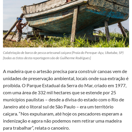
Calafetação de barco de pesca artesanal caiçara (Praia do Pereque-Açu, Ubatuba, SP)
[todas as fotos desta reportagem são de Guilherme Rodrigues]
A madeira que o artesão precisa para construir canoas vem de
unidades de preservação ambiental, locais onde sua extração é
proibida. O Parque Estadual da Serra do Mar, criado em 1977,
com uma área de 332 mil hectares que se estende por 25
municípios paulistas – desde a divisa do estado com o Rio de
Janeiro até o litoral sul de São Paulo – era um território
caiçara. “Nos expulsaram, até hoje os pescadores esperam a
indenização e agora não podemos nem retirar uma madeira
para trabalhar”, relata o canoeiro.