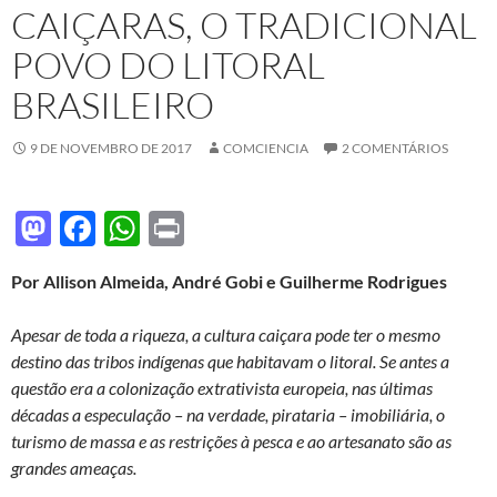
CAIÇARAS, O TRADICIONAL
POVO DO LITORAL
BRASILEIRO
9 DE NOVEMBRO DE 2017
COMCIENCIA
2 COMENTÁRIOS
M
F
W
P
as
ac
h
ri
Por Allison Almeida, André Gobi e Guilherme Rodrigues
to
e
at
nt
d
b
s
Apesar de toda a riqueza, a cultura caiçara pode ter o mesmo
o
o
A
destino das tribos indígenas que habitavam o litoral. Se antes a
questão era a colonização extrativista europeia, nas últimas
n
o
p
décadas a especulação – na verdade, pirataria – imobiliária, o
k
p
turismo de massa e as restrições à pesca e ao artesanato são as
grandes ameaças.