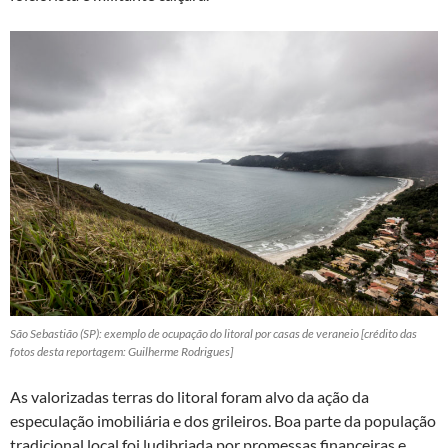
São Sebastião (SP): exemplo de ocupação do litoral por casas de veraneio [crédito das
fotos desta reportagem: Guilherme Rodrigues]
As valorizadas terras do litoral foram alvo da ação da
especulação imobiliária e dos grileiros. Boa parte da população
tradicional local foi ludibriada por promessas financeiras e