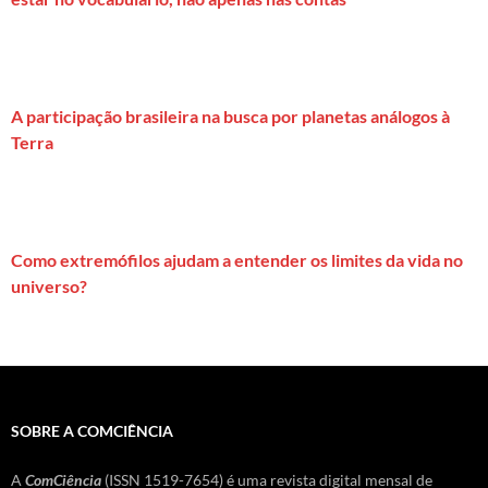
A participação brasileira na busca por planetas análogos à
Terra
Como extremófilos ajudam a entender os limites da vida no
universo?
SOBRE A COMCIÊNCIA
A
ComCiência
(ISSN 1519-7654) é uma revista digital mensal de