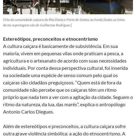
Orla da comunidade caiçara da Ilha Diana e Porto de Santos ao fundo [todas as fotos
desta reportagem são de Guilherme Rodrigues]
Estereótipos, preconceitos e etnocentrismo
A cultura caiçara é basicamente de subsistência. Em sua
maioria, vivem em pequenas vilas onde praticam a pesca, a
agricultura e o artesanato de acordo com suas necessidades
individuais. Por conta dessa perspectiva cultural, foi inserida
na sociedade uma espécie de senso comum pelo qual os
caiçaras são cidadãos preguiçosos. “Quem está de fora da
comunidade não percebe que os caiçaras têm um ritmo
próprio que nada tem a ver com a agitação da cidade. Seguem o
ritmo da natureza, da lua, das marés”, explica o antropólogo
Antonio Carlos Diegues.
Além de estereótipos e preconceitos, a cultura caiçara sofre
outra grave violência simbólica: a ação do etnocentrismo. A