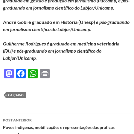
graduado em gestão e produção em jornalismo (Puccamp) e pós-
graduando em jornalismo científico do Labjor/Unicamp.
André Gobi é graduado em História (Unesp)
e pós-graduando
em jornalismo científico do Labjor/Unicamp.
Guilherme Rodrigues é graduado em medicina veterinária
(FAJ) e pós-graduando em jornalismo científico do
Labjor/Unicamp.
M
F
W
P
as
ac
h
ri
to
e
at
nt
CAIÇARAS
d
b
s
o
o
A
Navegação
n
o
p
POST ANTERIOR
de
Povos indígenas, mobilizações e representações das práticas
k
p