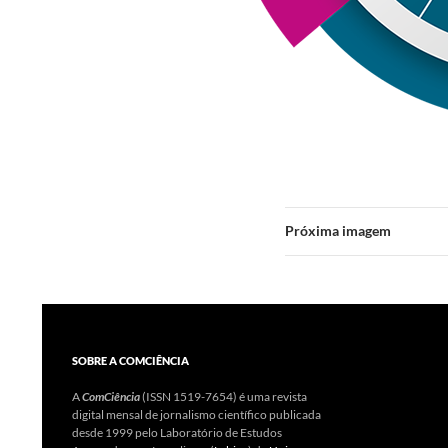
Próxima imagem
SOBRE A COMCIÊNCIA
A
ComCiência
(ISSN 1519-7654) é uma revista
digital mensal de jornalismo científico publicada
desde 1999 pelo Laboratório de Estudos