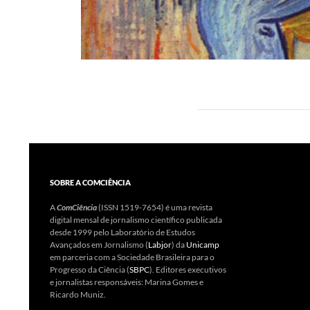
SOBRE A COMCIÊNCIA
A
ComCiência
(ISSN 1519-7654) é uma revista
digital mensal de jornalismo científico publicada
desde 1999 pelo Laboratório de Estudos
Avançados em Jornalismo (
Labjor
) da
Unicamp
em parceria com a Sociedade Brasileira para o
Progresso da Ciência (
SBPC
). Editores executivos
e jornalistas responsáveis: Marina Gomes e
Ricardo Muniz.