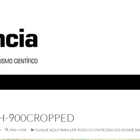
H-900CROPPED
0
900 × 598
CLIQUE AQUI PARA LER TODO O CONTEÚDO DO DOSSIÊ S