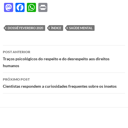
M
F
W
P
as
ac
h
ri
to
e
at
nt
DOSSIÊ FEVEREIRO 2020
ÍNDICE
SAÚDE MENTAL
d
b
s
o
o
A
Navegação
n
o
p
POST ANTERIOR
de
Traços psicológicos do respeito e do desrespeito aos direitos
k
p
humanos
posts
PRÓXIMO POST
Cientistas respondem a curiosidades frequentes sobre os insetos