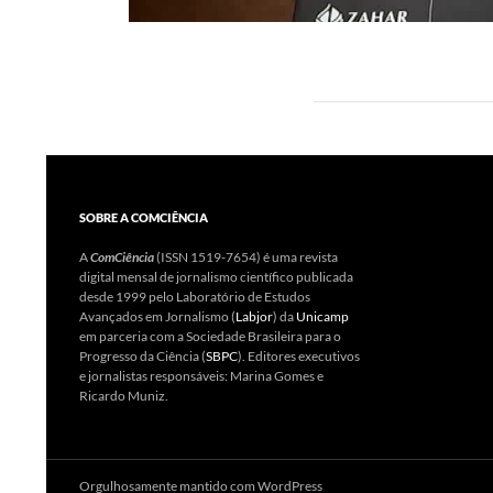
SOBRE A COMCIÊNCIA
A
ComCiência
(ISSN 1519-7654) é uma revista
digital mensal de jornalismo científico publicada
desde 1999 pelo Laboratório de Estudos
Avançados em Jornalismo (
Labjor
) da
Unicamp
em parceria com a Sociedade Brasileira para o
Progresso da Ciência (
SBPC
). Editores executivos
e jornalistas responsáveis: Marina Gomes e
Ricardo Muniz.
Orgulhosamente mantido com WordPress