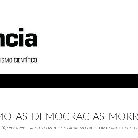
MO_AS_DEMOCRACIAS_MOR
1280 × 720
‘COMO AS DEMOCRACIAS MORREM’: UM NOVO JEITO DE I