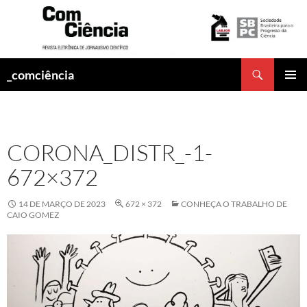
Pesquisar
_comciência
PULAR
MENU
PARA
PRINCI
O
CONTEÚDO
CORONA_DISTR_-1-
672×372
14 DE MARÇO DE 2023
672 × 372
CONHEÇA O TRABALHO DE
CAIO GOMEZ