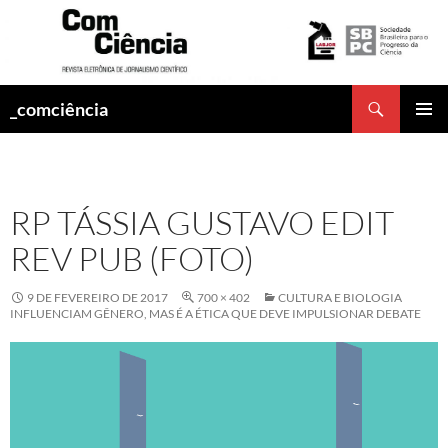
Pesquisar
_comciência
PULAR
MENU
PARA
PRINCI
O
CONTEÚDO
RP TÁSSIA GUSTAVO EDIT
REV PUB (FOTO)
9 DE FEVEREIRO DE 2017
700 × 402
CULTURA E BIOLOGIA
INFLUENCIAM GÊNERO, MAS É A ÉTICA QUE DEVE IMPULSIONAR DEBATE