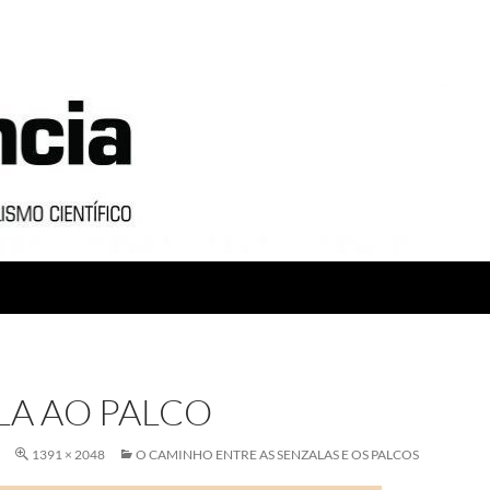
LA AO PALCO
1391 × 2048
O CAMINHO ENTRE AS SENZALAS E OS PALCOS