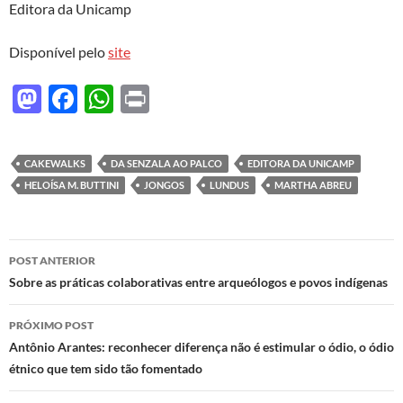
Editora da Unicamp
Disponível pelo
site
M
F
W
P
as
ac
h
ri
to
e
at
nt
CAKEWALKS
DA SENZALA AO PALCO
EDITORA DA UNICAMP
d
b
s
HELOÍSA M. BUTTINI
JONGOS
LUNDUS
MARTHA ABREU
o
o
A
n
o
p
Navegação
POST ANTERIOR
k
p
de
Sobre as práticas colaborativas entre arqueólogos e povos indígenas
posts
PRÓXIMO POST
Antônio Arantes: reconhecer diferença não é estimular o ódio, o ódio
étnico que tem sido tão fomentado