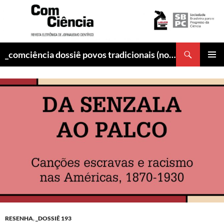
Pesquisar
_comciência dossiê povos tradicionais (nov-2017)
PULAR
MENU
PARA
PRINCI
O
CONTEÚDO
RESENHA
,
_DOSSIÊ 193