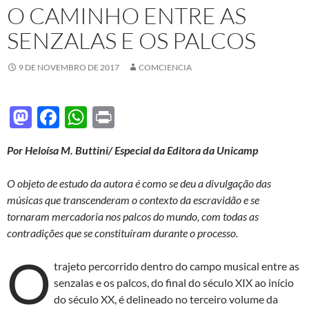
O CAMINHO ENTRE AS
SENZALAS E OS PALCOS
9 DE NOVEMBRO DE 2017
COMCIENCIA
M
F
W
P
as
ac
h
ri
Por Heloísa M. Buttini/ Especial da Editora da Unicamp
to
e
at
nt
d
b
s
O objeto de estudo da autora é como se deu a divulgação das
o
o
A
músicas que transcenderam o contexto da escravidão e se
tornaram mercadoria nos palcos do mundo, com todas as
n
o
p
contradições que se constituíram durante o processo.
k
p
O
trajeto percorrido dentro do campo musical entre as
senzalas e os palcos, do final do século XIX ao início
do século XX, é delineado no terceiro volume da