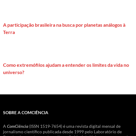
A participação brasileira na busca por planetas análogos à
Terra
Como extremófilos ajudam a entender os limites da vida no
universo?
SOBRE A COMCIÊNCIA
A
ComCiência
(ISSN 1519-7654) é uma revista digital mensal de
jornalismo científico publicada desde 1999 pelo Laboratório de