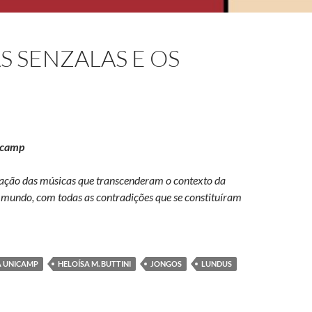
S SENZALAS E OS
nicamp
lgação das músicas que transcenderam o contexto da
 mundo, com todas as contradições que se constituíram
re as senzalas e os palcos
A UNICAMP
HELOÍSA M. BUTTINI
JONGOS
LUNDUS