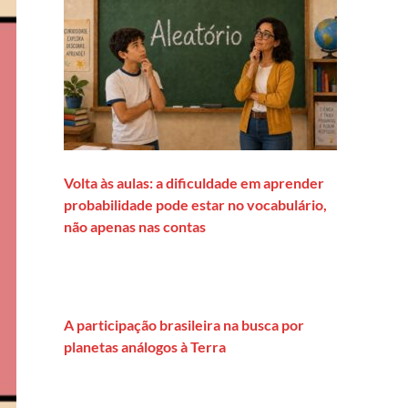
Volta às aulas: a dificuldade em aprender
probabilidade pode estar no vocabulário,
não apenas nas contas
A participação brasileira na busca por
planetas análogos à Terra