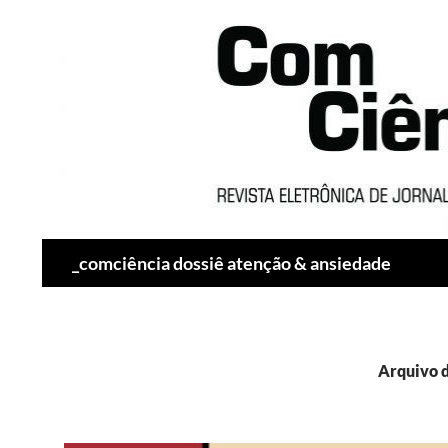
Pesquisar
_comciência dossiê atenção & ansiedade
Arquivo d