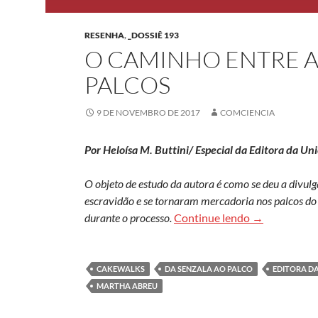
RESENHA
,
_DOSSIÊ 193
O CAMINHO ENTRE A
PALCOS
9 DE NOVEMBRO DE 2017
COMCIENCIA
Por Heloísa M. Buttini/ Especial da Editora da U
O objeto de estudo da autora é como se deu a divu
escravidão e se tornaram mercadoria nos palcos do
O caminho ent
durante o processo.
Continue lendo
→
CAKEWALKS
DA SENZALA AO PALCO
EDITORA D
MARTHA ABREU