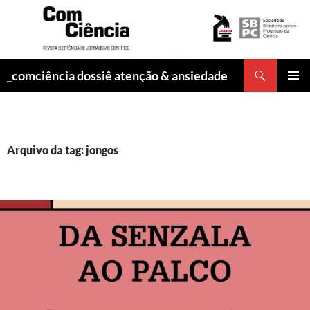
Pesquisar
_comciência dossiê atenção & ansiedade
PULAR
MENU
PARA
PRINCI
O
CONTEÚDO
Arquivo da tag: jongos