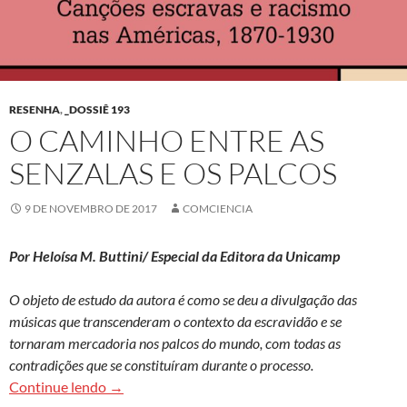
RESENHA
,
_DOSSIÊ 193
O CAMINHO ENTRE AS
SENZALAS E OS PALCOS
9 DE NOVEMBRO DE 2017
COMCIENCIA
Por Heloísa M. Buttini/ Especial da Editora da Unicamp
O objeto de estudo da autora é como se deu a divulgação das
músicas que transcenderam o contexto da escravidão e se
tornaram mercadoria nos palcos do mundo, com todas as
contradições que se constituíram durante o processo.
O caminho entre as senzalas e os palcos
Continue lendo
→