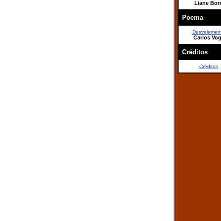
Liane Bor
Poema
Desvelamen
Carlos Vog
Créditos
Créditos