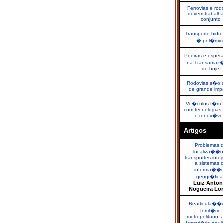
Ferrovias e rod
devem trabalh
conjunto
Transporte hidro
� pol�mic
Poeiras e espe
na Transamaz�
de hoje
Rodovias s�o 
de grande imp
Ve�culos t�m f
com tecnologias 
e renov�ve
Artigos
Problemas 
localiza��o
transportes inte
a sistemas 
informa��
geogr�fica
Luiz Anton
Nogueira Lo
Rearticula��
territ�rio
metropolitano: a
ferrovi�ria paul