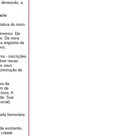
 dimensão, a
ncio
ativa do novo.
 imenso. Da
io. Da nova
 a angústia da
ovo,
s - inscrições
olver novas
os seus
onstrução de
ra da
em de
cinza. A
ída. Sua
ocial).
la ferroviária
de existente,
a cidade