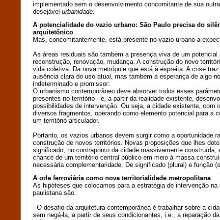
implementado sem o desenvolvimento concomitante de sua outra
desejável
urbanidade
.
A potencialidade do vazio urbano: São Paulo precisa do silê
arquitetônico
Mas, concomitantemente, está presente no vazio urbano a expect
As áreas residuais são também a presença viva de um potencial
reconstrução, renovação, mudança. A construção do novo territór
vida coletiva. Da nova metrópole que está à espreita. A crise traz
ausência clara do uso atual, mas também a esperança de algo n
indeterminado e promissor:
O urbanismo contemporâneo deve absorver todos esses parâmetro
presentes no território - e, a partir da realidade existente, desenv
possibilidades de intervenção. Ou seja, a cidade existente, com 
diversos fragmentos, operando como elemento potencial para a c
um território articulador.
Portanto, os vazios urbanos devem surgir como a oportunidade ra
construção de novos territórios. Novas proposições que lhes dot
significado, no contraponto da cidade massivamente construída, 
chance de um território central público em meio à massa constru
necessária complementaridade. De significado (plural) e função (s
A orla ferroviária como nova territorialidade metropolitana
As hipóteses que colocamos para a estratégia de intervenção na or
paulistana são:
- O desafio da arquitetura contemporânea é trabalhar sobre a cida
sem negá-la, a partir de seus condicionantes, i.e., a reparação d