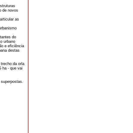
struturas
ão de novos
rticular as
urbanismo
tantes do
to urbano
o e eficiência
rbana destas
trecho da orla
5 ha - que vai
 superpostas.