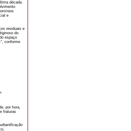
ltima década.
olvimento
domínios
cial e
ços residuais e
tiginoso do
 do espaço
s"
, conforme
s
e, por hora,
r fraturas
urbanificação
co,