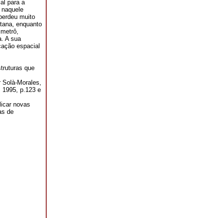
al para a
l naquele
 perdeu muito
istana, enquanto
 metrô,
. A sua
cação espacial
truturas que
r Solà-Morales,
. 1995, p.123 e
plicar novas
as de