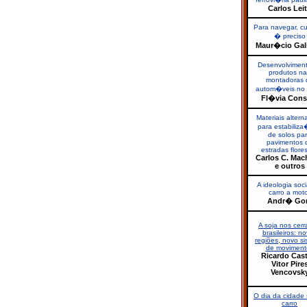
Carlos Lei
Para navegar, c
� preciso
Maur�cio Gal
Desenvolvimen
produtos na
montadoras 
autom�veis no B
Fl�via Cons
Materiais altern
para estabili
de solos pa
pavimentos 
estradas flores
Carlos C. Ma
e outros
A ideologia soci
carro a mot
Andr� Go
A soja nos cer
brasileiros: n
regiões, novo s
de moviment
Ricardo Cast
Vitor Pire
Vencovsk
O dia da cidade
carro