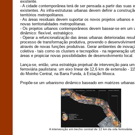
existente.
- A cidade contemporânea terá de ser pensada a partir das suas e
existentes. As infra-estruturas urbanas devem definir a construç
territórios metropolitanos.
- As áreas residuais devem suportar os novos projetos urbanos e a
novas territorialidades metropolitanas.
- Os projetos urbanos contemporâneos devem basear-se em um 
dinâmico: flexível, estratégico.
- Operar a
refuncionalização
das áreas urbanas deterioradas resul
processo de transformação produtiva, provendo o desenvolvimen
através de novas funções produtivas. Gerar ambientes de inovaçã
coletiva - tais como os clusters e tecnopólos - na regeneração u
áreas e propiciar novas possibilidades de desenvolvimento local.
Lança-se, então, uma estratégia projetual de intervenção para um 
ferroviária paulistana: um eixo linear de 12,6 km de extensão - 11
do Moinho Central, na Barra Funda, à Estação Mooca.
Propõe-se um urbanismo dinâmico baseado em matrizes urbanas
A intervenção em trecho central de 12 km da orla ferroviária.