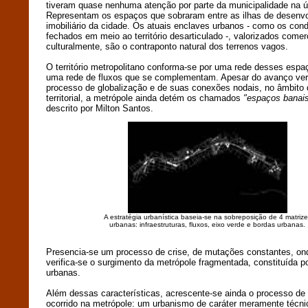
tiveram quase nenhuma atenção por parte da municipalidade na ú
Representam os espaços que sobraram entre as ilhas de desenv
imobiliário da cidade. Os atuais enclaves urbanos - como os con
fechados em meio ao território desarticulado -, valorizados comer
culturalmente, são o contraponto natural dos terrenos vagos.
O território metropolitano conforma-se por uma rede desses espa
uma rede de fluxos que se complementam. Apesar do avanço ver
processo de globalização e de suas conexões nodais, no âmbito
territorial, a metrópole ainda detém os chamados
"espaços banai
descrito por Milton Santos.
A estratégia urbanística baseia-se na sobreposição de 4 matrize
urbanas: infraestruturas, fluxos, eixo verde e bordas urbanas.
Presencia-se um processo de crise, de mutações constantes, ond
verifica-se o surgimento da metrópole fragmentada, constituída po
urbanas.
Além dessas características, acrescente-se ainda o processo de
ocorrido na metrópole: um urbanismo de caráter meramente técni