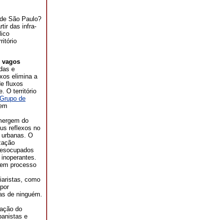
a de São Paulo?
ir das infra-
lico
ritório
s vagos
das e
uxos elimina a
de fluxos
. O território
 Grupo de
 em
Emergem do
us reflexos no
s urbanas. O
ização
 desocupados
e inoperantes.
, em processo
iaristas, como
 por
ras de ninguém.
gação do
banistas e