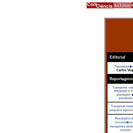
Editorial
Transporta
Carlos Vog
Reportagens
Transporte cole
integrado e 
planejado 
prioridade
Transporte inefi
prejudica agron
Resultados 
concess�es
transportes ain
incertos