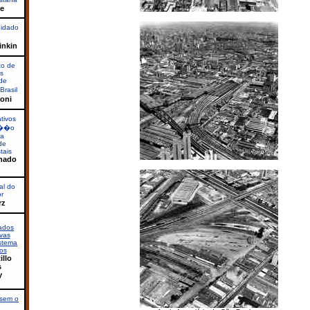
te
uidado
inkin
to de
s
de
rasil
oni
ativos
za��o
ra
de
tais
chado
al do
or
rz
rados
ovas
istema
os
illo
s
y
 sem o