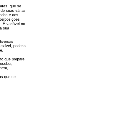
ares, que se
 de suas várias
ndas e aos
perposições
. É variável no
na sua
diversas
exível, poderia
e.
mo que prepare
receber,
 sem,
as que se