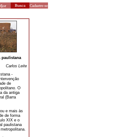
a paulistana
Carlos Leite
istana -
intervenção
dade de
opolitano. O
ea da antiga
ral (Barra
alou e mais às
ade de forma
ulo XIX e o
al paulistana
 metropolitana.