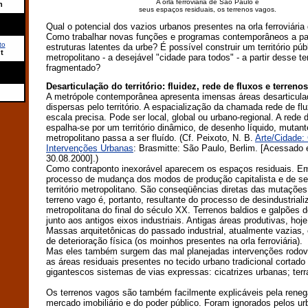
A orla ferroviária de São Paulo e
n
seus espaços residuais, os terrenos vagos.
Qual o potencial dos vazios urbanos presentes na orla ferroviári
Como trabalhar novas funções e programas contemporâneos a part
to
estruturas latentes da urbe? É possível construir um território púb
t
metropolitano - a desejável "cidade para todos" - a partir desse ter
fragmentado?
Desarticulação do território: fluidez, rede de fluxos e terreno
A metrópole contemporânea apresenta imensas áreas desarticula
dispersas pelo território. A espacialização da chamada rede de fl
escala precisa. Pode ser local, global ou urbano-regional. A rede 
espalha-se por um território dinâmico, de desenho líquido, mutante
metropolitano passa a ser fluído. (Cf. Peixoto, N. B.
Arte/Cidade:
Intervenções Urbanas
: Brasmitte: São Paulo, Berlim. [Acessado
30.08.2000].)
Como contraponto inexorável aparecem os espaços residuais. 
processo de mudança dos modos de produção capitalista e de se
território metropolitano. São conseqüências diretas das mutaçõe
terreno vago é, portanto, resultante do processo de desindustrial
metropolitana do final do século XX. Terrenos baldios e galpões
junto aos antigos eixos industriais. Antigas áreas produtivas, hoj
Massas arquitetônicas do passado industrial, atualmente vazias
de deterioração física (os moinhos presentes na orla ferroviária).
Mas eles também surgem das mal planejadas intervenções rodov
as áreas residuais presentes no tecido urbano tradicional cortado
gigantescos sistemas de vias expressas: cicatrizes urbanas; ter
Os terrenos vagos são também facilmente explicáveis pela rene
mercado imobiliário e do poder público. Foram ignorados pelos ur