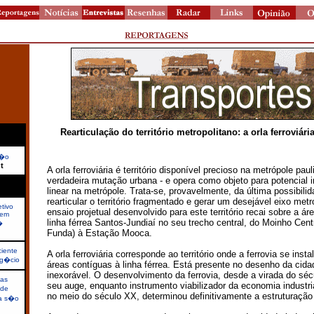
Rearticulação do território metropolitano: a orla ferroviári
��o
t
A orla ferroviária é território disponível precioso na metrópole paul
verdadeira mutação urbana - e opera como objeto para potencial 
linear na metrópole. Trata-se, provavelmente, da última possibili
rearticular o território fragmentado e gerar um desejável eixo metr
tivo
ensaio projetual desenvolvido para este território recai sobre a ár
bem
linha férrea Santos-Jundiaí no seu trecho central, do Moinho Cent
�
Funda) à Estação Mooca.
ciente
A orla ferroviária corresponde ao território onde a ferrovia se inst
eg�cio
áreas contíguas à linha férrea. Está presente no desenho da cid
inexorável. O desenvolvimento da ferrovia, desde a virada do séc
das
seu auge, enquanto instrumento viabilizador da economia industri
 de
no meio do século XX, determinou definitivamente a estruturação
da s�o