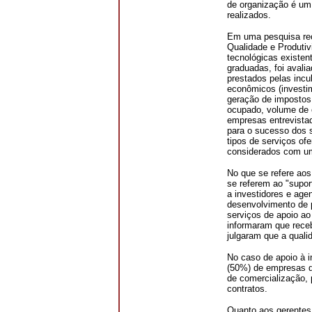
de organização é um 
realizados.
Em uma pesquisa recen
Qualidade e Produti
tecnológicas existen
graduadas, foi avalia
prestados pelas inc
econômicos (investim
geração de impostos,
ocupado, volume de 
empresas entrevista
para o sucesso dos 
tipos de serviços of
considerados com um
No que se refere aos
se referem ao "supor
a investidores e age
desenvolvimento de 
serviços de apoio a
informaram que rece
julgaram que a qualid
No caso de apoio à i
(50%) de empresas q
de comercialização, 
contratos.
Quanto aos gerentes