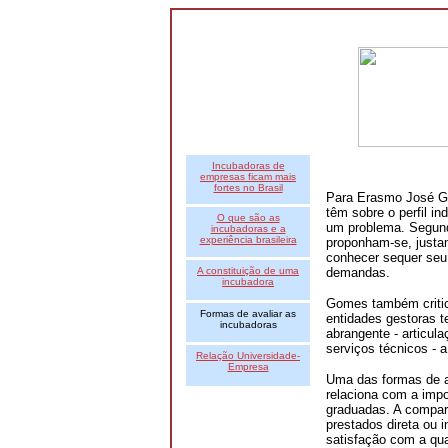
Incubadoras de
empresas ficam mais
fortes no Brasil
Para Erasmo José G
têm sobre o perfil i
O que são as
um problema. Segundo
incubadoras e a
experiência brasileira
proponham-se, justa
conhecer sequer seu 
A constituição de uma
demandas.
incubadora
Gomes também critic
Formas de avaliar as
entidades gestoras 
incubadoras
abrangente - articula
serviços técnicos -
Relação Universidade-
Empresa
Uma das formas de a
relaciona com a impo
graduadas. A compar
prestados direta ou 
satisfação com a qua