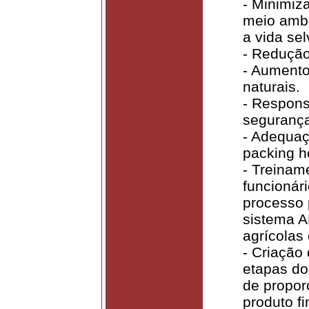
- Minimiz
meio ambi
a vida se
- Redução
- Aumento
naturais.
- Respons
segurança
- Adequaç
packing h
- Treinam
funcionár
processo 
sistema A
agrícolas 
- Criação
etapas do
de propor
produto fi