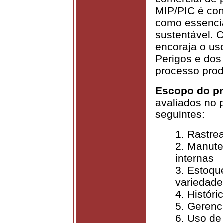
MIP/PIC é co
como essencia
sustentável. 
encoraja o us
Perigos e dos 
processo prod
Escopo do p
avaliados no
seguintes:
1. Rastre
2. Manute
internas
3. Estoqu
variedade
4. Históri
5. Gerenc
6. Uso de 