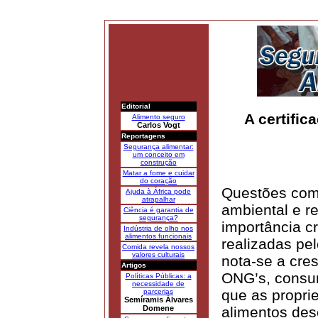
[an error occurred while pro
Editorial
A certifi
Alimento seguro
Carlos Vogt
Reportagens
Segurança alimentar:
um conceito em
construção
Matar a fome e cuidar
do coração
Questões com
Ajuda à África pode
atrapalhar
ambiental e r
Ciência é garantia de
segurança?
importância c
Indústria de olho nos
alimentos funcionais
realizadas pe
Comida revela nossos
valores culturais
nota-se a cre
Artigos
ONG’s, consum
Políticas Públicas: a
necessidade de
que as propri
parcerias
Semíramis Álvares
Domene
alimentos des