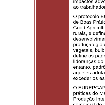
impactos adve
ao trabalhador
O protocolo 
de Boas Prátic
Good Agricult
rurais, e defi
desenvolvimen
produção globa
vegetais, bulb
define os pad
lideranças do
entanto, padrõ
aqueles adota
exceder os es
O EUREPGAP é
práticas do M
Produção Inte
comercial de 