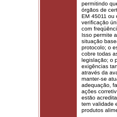
permitindo qu
órgãos de cer
EM 45011 ou c
verificação ún
com freqüênci
Isso permite 
situação base
protocolo; o 
cobre todas a
legislação; o 
exigências ta
através da ava
manter-se atu
adequação, f
ações correti
estão acredita
tem validade 
produtos alime