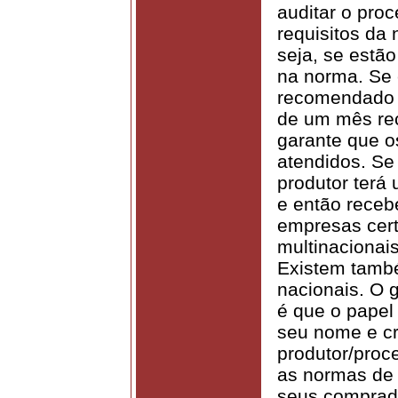
auditar o proc
requisitos da
seja, se estã
na norma. Se 
recomendado p
de um mês rec
garante que o
atendidos. Se
produtor terá
e então recebe
empresas cert
multinacionai
Existem també
nacionais. O 
é que o papel 
seu nome e cr
produtor/proc
as normas de 
seus comprado