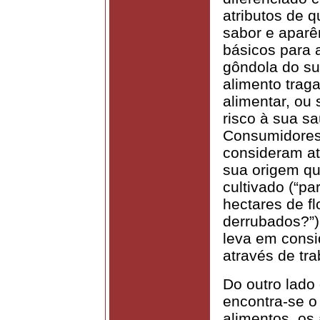
atributos de 
sabor e aparên
básicos para 
gôndola do s
alimento trag
alimentar, ou 
risco à sua sa
Consumidores
consideram at
sua origem qu
cultivado (“pa
hectares de f
derrubados?”)
leva em consi
através de tra
Do outro lado
encontra-se o
alimentos, os