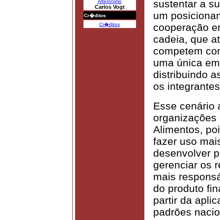
sustentar a s
Alterônimo
Carlos Vogt
um posicionam
Cr�ditos
Cr�ditos
cooperação en
cadeia, que a
competem com
uma única emp
distribuindo 
os integrantes
Esse cenário 
organizações 
Alimentos, po
fazer uso mai
desenvolver p
gerenciar os 
mais responsá
do produto fin
partir da apli
padrões nacio