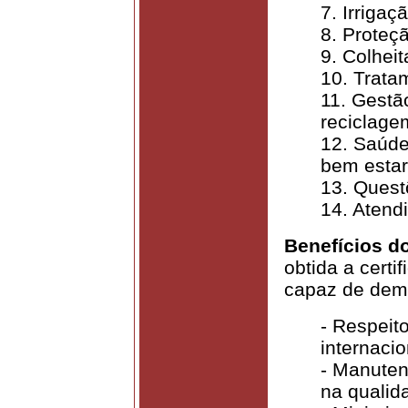
7. Irrigaç
8. Proteçã
9. Colheit
10. Trata
11. Gestã
reciclage
12. Saúde
bem estar
13. Quest
14. Atend
Benefícios 
obtida a cert
capaz de demo
- Respeito
internacio
- Manuten
na qualid