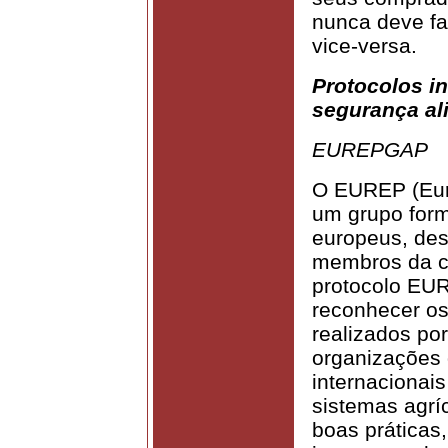
nunca deve fa
vice-versa.
Protocolos in
segurança al
EUREPGAP
O EUREP (Euro
um grupo form
europeus, des
membros da ca
protocolo EU
reconhecer os 
realizados por
organizações 
internacionai
sistemas agrí
boas práticas