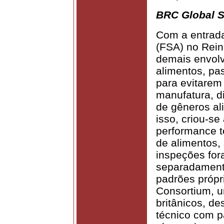
BRC Global S
Com a entrada
(FSA) no Rein
demais envolv
alimentos, pa
para evitarem
manufatura, d
de gêneros al
isso, criou-s
performance t
de alimentos,
inspeções for
separadamente,
padrões própri
Consortium, u
britânicos, de
técnico com 