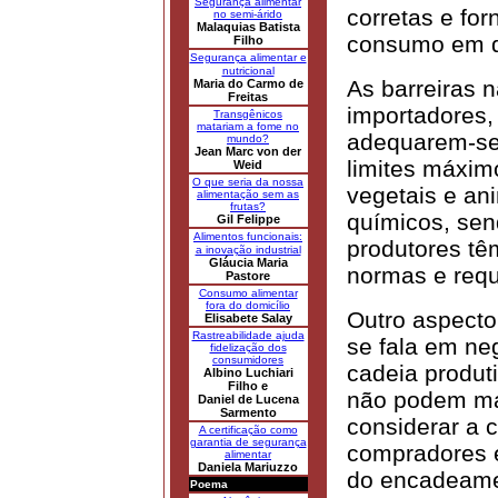
Segurança alimentar
corretas e fo
no semi-árido
Malaquias Batista
consumo em d
Filho
Segurança alimentar e
nutricional
As barreiras n
Maria do Carmo de
Freitas
importadores,
Transgênicos
matariam a fome no
adequarem-se 
mundo?
Jean Marc von der
limites máxim
Weid
O que seria da nossa
vegetais e ani
alimentação sem as
frutas?
químicos, sen
Gil Felippe
Alimentos funcionais:
produtores tê
a inovação industrial
Gláucia Maria
normas e requi
Pastore
Consumo alimentar
fora do domicílio
Outro aspecto
Elisabete Salay
Rastreabilidade ajuda
se fala em ne
fidelização dos
consumidores
cadeia produt
Albino Luchiari
Filho e
não podem ma
Daniel de Lucena
Sarmento
considerar a 
A certificação como
garantia de segurança
compradores e
alimentar
Daniela Mariuzzo
do encadeame
Poema