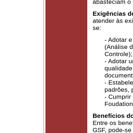
abasteciam o 
Exigências d
atender às ex
se:
- Adotar 
(Análise 
Controle);
- Adotar 
qualidade
documenta
- Estabel
padrões, 
- Cumprir 
Foudation
Benefícios d
Entre os bene
GSF, pode-se 