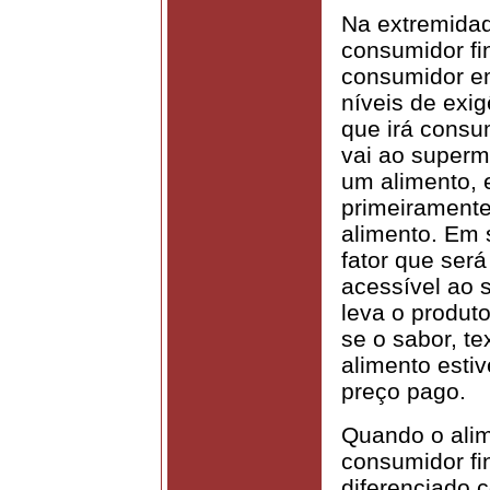
Na extremidad
consumidor f
consumidor em
níveis de exi
que irá consu
vai ao superm
um alimento, 
primeiramente
alimento. Em 
fator que será
acessível ao 
leva o produt
se o sabor, te
alimento esti
preço pago.
Quando o alim
consumidor fi
diferenciado 