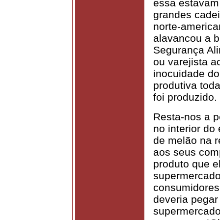
essa estavam
grandes cade
norte-american
alavancou a b
Segurança Al
ou varejista a
inocuidade do
produtiva tod
foi produzido.
Resta-nos a p
no interior d
de melão na r
aos seus comp
produto que e
supermercado
consumidores?
deveria pegar 
supermercado 