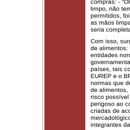
compras: - “O
limpo, não te
permitidos, f
as mãos limpas
seria complet
Com isso, sur
de alimentos:
entidades nor
governamentai
países, tais 
EUREP e o BRC
normas que de
de alimentos,
risco possível
perigoso ao c
criadas de ac
mercadológico
integrantes d