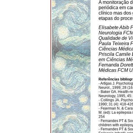
A monitoração d
periódica em ca
clínico mas dos
etapas do proce
Elisabete Abib 
Neurologia FCM
Qualidade de Vi
Paula Teixeira
Ciências Médi
Priscila Camile
em Ciências M
Fernanda Doret
Médicas FCM U
Referências bibliogr
- Artigas J. Psycholo
Neurol., 1999; 28 (16
- Baker GA. Health-re
Neurology, 1995, 45:
- Collings JA. Psycho
1990; 31 (4): 418-42
- Fejerman N. & Carab
M. (ed): La epilepsia 
254
- Fernandes PT & Souz
children with epileps
- Fernandes PT & Sou