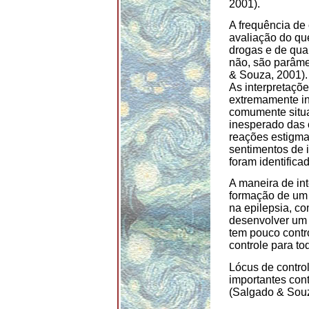
2001).
A frequência de 
avaliação do que
drogas e de qua
não, são parâme
& Souza, 2001).
As interpretaçõ
extremamente in
comumente situa
inesperado das c
reações estigma
sentimentos de 
foram identifica
A maneira de int
formação de um l
na epilepsia, c
desenvolver um 
tem pouco contro
controle para to
Lócus de contro
importantes con
(Salgado & Souz