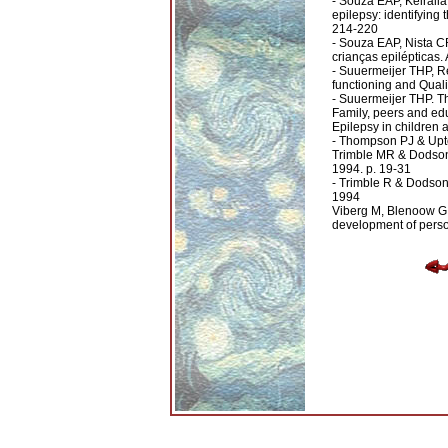
- Souza EAP, Keirall
epilepsy: identifying
214-220
- Souza EAP, Nista C
crianças epilépticas.
- Suuermeijer THP, R
functioning and Qualit
- Suuermeijer THP. The
Family, peers and edu
Epilepsy in children
- Thompson PJ & Upton
Trimble MR & Dodson 
1994. p. 19-31
- Trimble R & Dodson 
1994
Viberg M, Blenoow G, 
development of person