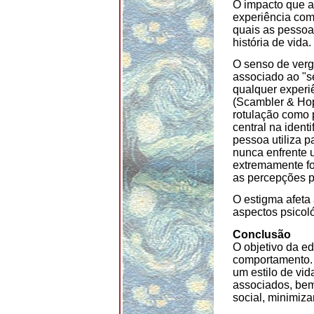
O impacto que a
experiência com 
quais as pessoa
história de vida.
O senso de verg
associado ao "s
qualquer experiê
(Scambler & Hop
rotulação como p
central na iden
pessoa utiliza 
nunca enfrente u
extremamente fo
as percepções p
O estigma afeta 
aspectos psicol
Conclusão
O objetivo da 
comportamento. 
um estilo de vi
associados, bem
social, minimiza