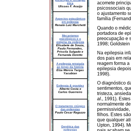
acomete princip
ética
Ulisses F. Araújo
psicossociais q
o ajustamento so
família (Fernan
Aspectos psiquiátricos
em epilepsia
Renato Luiz Marchetti
Quando o médico
portadora de epi
Mecanismos
preocupação e s
psicológicos e o
estigma da epilepsia
1998; Goldstein
Elisabete de Souza,
Paula Fernandes,
Priscila Salgado e
Na epilepsia inf
Fernanda Doretto
dos pais em rel
reagem forma a 
A epilepsia retratada
ao longo da história
epilepsia depoi
Elza Márcia Targas
1998).
Yacubian
O diagnóstico da
Epilepsia & gravidez
sentimentos, qu
Alberto Costa e
Carlos Guerreiro
tristeza, ansie
al
., 1991). Este
normalmente de 
O tratamento cirúrgico
permissividade, 
das epilepsias
Paulo Cesar Ragazzo
filhos. Estes sã
que qualquer at
Upton, 1994). M
Genética das
pais acabam se 
epilepsias