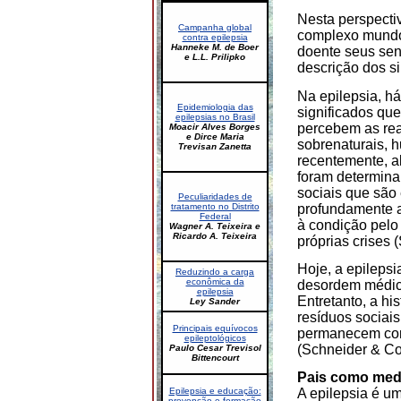
Nesta perspectiv
Campanha global
complexo mundo 
contra epilepsia
Hanneke M. de Boer
doente seus sen
e L.L. Prilipko
descrição dos si
Na epilepsia, h
Epidemiologia das
significados qu
epilepsias no Brasil
percebem as rea
Moacir Alves Borges
e Dirce Maria
sobrenaturais, h
Trevisan Zanetta
recentemente, a
foram determina
sociais que são 
Peculiaridades de
profundamente a 
tratamento no Distrito
Federal
à condição pelo
Wagner A. Teixeira e
Ricardo A. Teixeira
próprias crises 
Hoje, a epileps
Reduzindo a carga
econômica da
desordem médica
epilepsia
Entretanto, a hi
Ley Sander
resíduos sociai
Principais equívocos
permanecem com
epileptológicos
(Schneider & Co
Paulo Cesar Trevisol
Bittencourt
Pais como medi
Epilepsia e educação:
A epilepsia é u
prevenção e formação