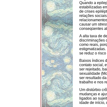
Quando a epilep
estabilizadas em
de crises epilé
relações sociai
relacionamentos
causar um stress
conseqüentes al
A alta taxa de 
discriminações 
como reais, por
estigmatizadas. 
se reduz o risco
Baixos índices 
contato social,
ser rejeitado, b
sexualidade (Mor
ser resultado d
trabalho e nos 
Um distúrbio cr
mudanças e ajus
ligados ao sujei
idade de início