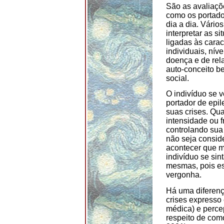
São as avaliaçõe
como os portado
dia a dia. Vário
interpretar as s
ligadas às carac
individuais, nív
doença e de rel
auto-conceito b
social.
O indivíduo se 
portador de epi
suas crises. Qu
intensidade ou f
controlando sua
não seja consid
acontecer que m
indivíduo se si
mesmas, pois e
vergonha.
Há uma diferenç
crises expresso
médica) e percep
respeito de com