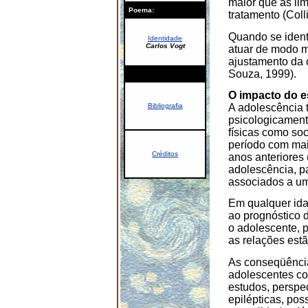
maior que as lim
Poema:
tratamento (Coll
Quando se ident
Identidade
Carlos Vogt
atuar de modo ma
ajustamento da c
Souza, 1999).
|
O impacto do e
A adolescência 
Bibliografia
psicologicament
físicas como so
período com mai
Créditos
anos anteriore
adolescência, p
associados a um
Em qualquer ida
ao prognóstico 
o adolescente, 
as relações est
As conseqüência
adolescentes c
estudos, perspec
epilépticas, pos