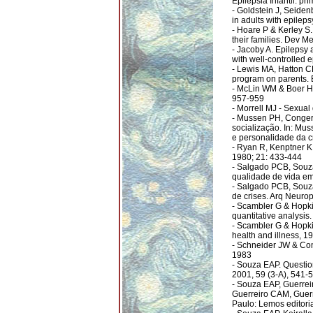
Epilepsia Infantil: pr
- Goldstein J, Seiden
in adults with epileps
- Hoare P & Kerley S.
their families. Dev M
- Jacoby A. Epilepsy a
with well-controlled 
- Lewis MA, Hatton CL
program on parents. 
- McLin WM & Boer HM
957-959
- Morrell MJ - Sexual
- Mussen PH, Conger 
socialização. In: Mu
e personalidade da c
- Ryan R, Kenptner K,
1980; 21: 433-444
- Salgado PCB, Souza
qualidade de vida em
- Salgado PCB, Souza
de crises. Arq Neurop
- Scambler G & Hopkin
quantitative analysis
- Scambler G & Hopkin
health and illness, 1
- Schneider JW & Con
1983
- Souza EAP. Question
2001, 59 (3-A), 541-
- Souza EAP, Guerrei
Guerreiro CAM, Guerr
Paulo: Lemos editori