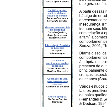
Iscia Lopes-Cendes
que gera conflito
CInAPCe: projeto
A partir dessas
multi-modal para
há algo de erra
estudo do cérebro
Roberto Covolan e
apresentar com
Fernando Cendes
insegurança, irr
Modelos experimentais
treinam seus fi
em epilepsias
com relação à e
Claudio Queiroz,
João Leite e Luiz
a família começ
Eugênio Mello
comportamentos,
Souza, 2001; T
A Associação Brasileira
de Epilepsia
Marly de
Diante disso, o
Albuquerque
comportamentos
Tratamento
à própria epileps
medicamentoso das
presença de out
epilepsias
Carlos Guerreiro e
principalmente d
Marilisa Guerreiro
crenças, aspecto
da criança (So
Qualidade de vida
para pessoas com
epilepsia
Vários estudos 
Hanneke M. de Boer
fatores preditiv
da baixa qualid
Artes e Epilepsia
(Fernandes & So
Norberto Garcia-
Cairasco
& Dodson, 1994)