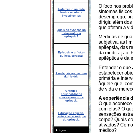
O foco nos prob
Tratamento na rede
sintomas físicos
básica receberá
investimentos
desemprego, pro
dirigir, além do
que afetam a vi
Quais os avanços no
tratamento da
Medidas de qual
epilepsia?
subjetiva, as li
epilepsia, das r
da medicação. F
Epilepsia e a físico-
química cerebral
epiléptica e da 
Entender o que a
estabelecer obj
A epilepsia no decorrer
da história
primária e inte
àquele que, com
de vida e merece
Grandes
personalidades
A experiência 
conviveram com a
epilepsia
O que acontece
com elas? O que
Educação especial
sensações estra
tenta afastar estigma
corpo? Quais cr
da epilepsia
ativados? Como 
médico?
Artigos: