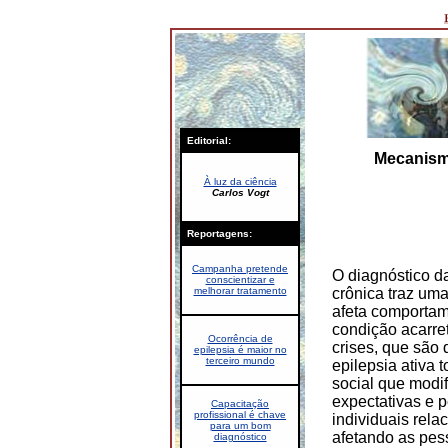
Editorial:
Mecanismo
À luz da ciência
Carlos Vogt
Reportagens:
Campanha pretende
O diagnóstico d
conscientizar e
crônica traz uma
melhorar tratamento
afeta comportam
condição acarre
Ocorrência de
crises, que são
epilepsia é maior no
terceiro mundo
epilepsia ativa 
social que modi
expectativas e 
Capacitação
profissional é chave
individuais rela
para um bom
afetando as pes
diagnóstico