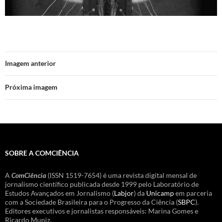
Imagem anterior
Próxima imagem
SOBRE A COMCIÊNCIA
A
ComCiência
(ISSN 1519-7654) é uma revista digital mensal de
jornalismo científico publicada desde 1999 pelo Laboratório de
Estudos Avançados em Jornalismo (
Labjor
) da
Unicamp
em parceria
com a Sociedade Brasileira para o Progresso da Ciência (
SBPC
).
Editores executivos e jornalistas responsáveis: Marina Gomes e
Ricardo Muniz.