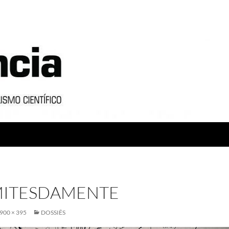
MITESDAMENTE
900 × 395
DOSSIÊS