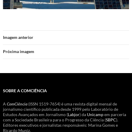
Imagem anterior
Próxima imagem
SOBRE A COMCIÊNCIA
A
ComCiência
(ISSN 1519-7654) é uma revista digital mensal de
jornalismo científico publicada desde 1999 pelo Laboratório de
Estudos Avançados em Jornalismo (
Labjor
) da
Unicamp
em parceria
com a Sociedade Brasileira para o Progresso da Ciência (
SBPC
).
Editores executivos e jornalistas responsáveis: Marina Gomes e
Ricardo Muniz.