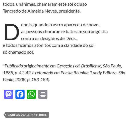
todos, unânimes, chamaram este sol ocluso
Tancredo de Almeida Neves, presidente.
D
epois, quando o astro apareceu de novo,
as pessoas choraram e bateram sua angústia
contra os desígnios de Deus,
e todos ficamos atônitos com a claridade do sol
só chamado sol.
*Publicado originalmente em Geração ( ed. Brasiliense, São Paulo,
1985, p. 41-42, e retomado em Poesia Reunida (Landy Editora, São
Paulo, 2008, p. 183-184).
M
F
W
P
as
ac
h
ri
to
e
at
nt
CARLOS VOGT. EDITORIAL
d
b
s