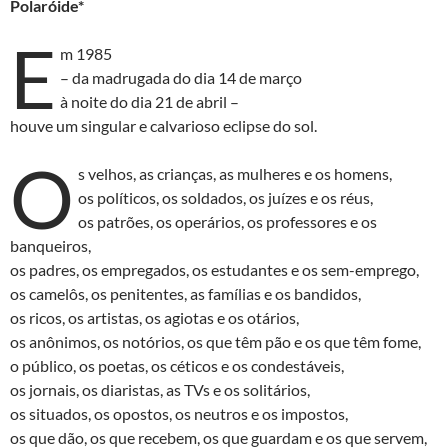
d
b
s
Polaróide*
o
o
A
E
m 1985
n
o
p
– da madrugada do dia 14 de março
k
p
à noite do dia 21 de abril –
houve um singular e calvarioso eclipse do sol.
O
s velhos, as crianças, as mulheres e os homens,
os políticos, os soldados, os juízes e os réus,
os patrões, os operários, os professores e os
banqueiros,
os padres, os empregados, os estudantes e os sem-emprego,
os camelôs, os penitentes, as famílias e os bandidos,
os ricos, os artistas, os agiotas e os otários,
os anônimos, os notórios, os que têm pão e os que têm fome,
o público, os poetas, os céticos e os condestáveis,
os jornais, os diaristas, as TVs e os solitários,
os situados, os opostos, os neutros e os impostos,
os que dão, os que recebem, os que guardam e os que servem,