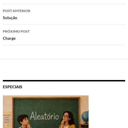
o
o
A
Navegação
n
o
p
POST ANTERIOR
de
Solução
k
p
posts
PRÓXIMO POST
Charge
ESPECIAIS