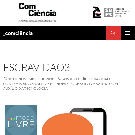
Pesquisar
_comciência
PULAR
MENU
PARA
PRINCI
O
CONTEÚDO
ESCRAVIDAO3
10 DE NOVEMBRO DE 2018
419 × 303
ESCRAVIDÃO
CONTEMPORÂNEA ATINGE MILHÕES E PODE SER COMBATIDA COM
AUXÍLIO DA TECNOLOGIA