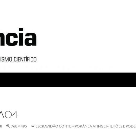
AO4
18
768 × 495
ESCRAVIDÃO CONTEMPORÂNEA ATINGE MILHÕES E PODE