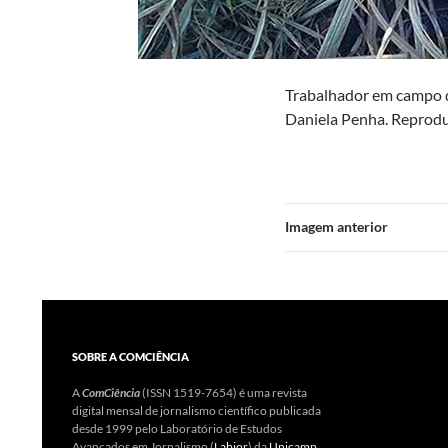
Trabalhador em campo d
Daniela Penha. Reproduz
Imagem anterior
SOBRE A COMCIÊNCIA
A
ComCiência
(ISSN 1519-7654) é uma revista
digital mensal de jornalismo científico publicada
desde 1999 pelo Laboratório de Estudos
Avançados em Jornalismo (
Labjor
) da
Unicamp