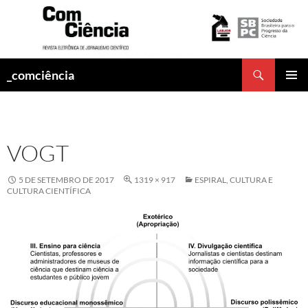
Pesquisar
_comciência
PULAR
MENU
PARA
PRINCI
O
CONTEÚDO
VOGT
5 DE SETEMBRO DE 2017
1319 × 917
ESPIRAL, CULTURA E
CULTURA CIENTÍFICA