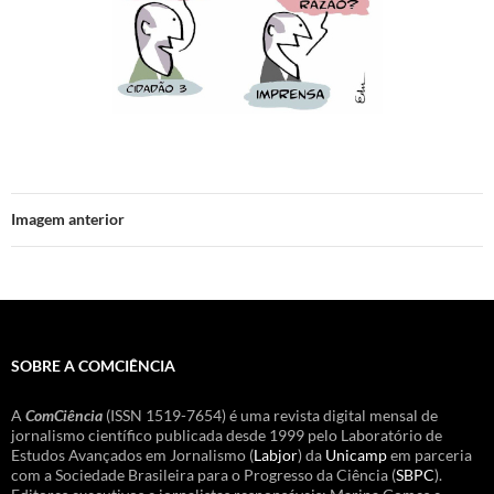
Imagem anterior
SOBRE A COMCIÊNCIA
A
ComCiência
(ISSN 1519-7654) é uma revista digital mensal de
jornalismo científico publicada desde 1999 pelo Laboratório de
Estudos Avançados em Jornalismo (
Labjor
) da
Unicamp
em parceria
com a Sociedade Brasileira para o Progresso da Ciência (
SBPC
).