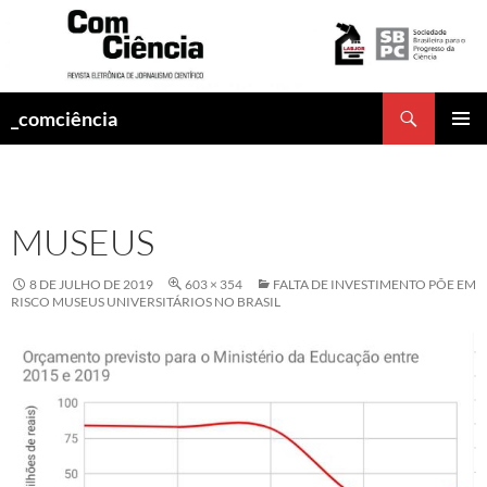
Pesquisar
_comciência
PULAR
MENU
PARA
PRINCI
O
CONTEÚDO
MUSEUS
8 DE JULHO DE 2019
603 × 354
FALTA DE INVESTIMENTO PÕE EM
RISCO MUSEUS UNIVERSITÁRIOS NO BRASIL