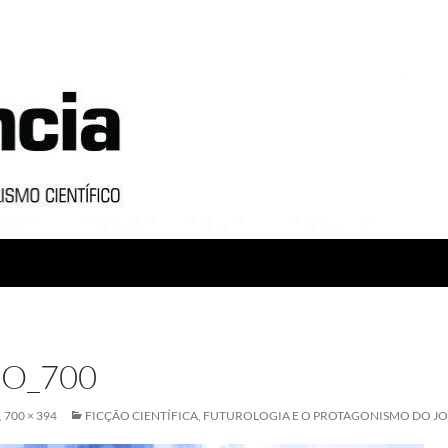
O_700
700 × 394
FICÇÃO CIENTÍFICA, FUTUROLOGIA E O PROTAGONISMO DO J