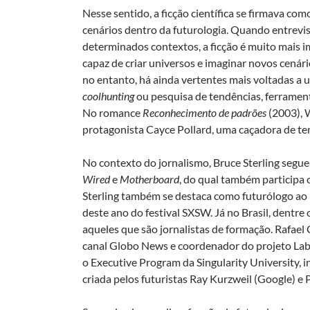
Nesse sentido, a ficção científica se firmava co
cenários dentro da futurologia. Quando entrevis
determinados contextos, a ficção é muito mais im
capaz de criar universos e imaginar novos cená
no entanto, há ainda vertentes mais voltadas a 
coolhunting
ou pesquisa de tendências, ferrament
No romance
Reconhecimento de padrões
(2003), 
protagonista Cayce Pollard, uma caçadora de te
No contexto do jornalismo, Bruce Sterling segue
Wired
e
Motherboard
, do qual também participa
Sterling também se destaca como futurólogo ao m
deste ano do festival SXSW. Já no Brasil, dentr
aqueles que são jornalistas de formação. Rafae
canal Globo News e coordenador do projeto LabMí
o Executive Program da Singularity University, i
criada pelos futuristas Ray Kurzweil (Google) e