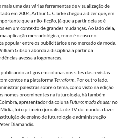
mo mais uma das várias ferramentas de visualização de
tado em 2004, Arthur C. Clarke chegou a dizer que, em
portante que a não-ficção, já que a partir dela se é
rios em um contexto de grandes mudanças. Ao lado dela,
uma aplicação mercadológica, como é o caso do
a popular entre os publicitários e no mercado da moda.
William Gibson aborda a disciplina a partir da
ndências avessa a logomarcas.
 publicando artigos em colunas nos sites das revistas
 com contos na plataforma
Terraform
. Por outro lado,
inistrar palestras sobre o tema, como visto na edição
e os nomes proeminentes na futurologia, há também
l Coimbra, apresentador da coluna
Futuro: modo de usar
no
dia, foi o primeiro jornalista de TV do mundo a fazer
nstituição de ensino de futurologia e administração
 Peter Diamandis.