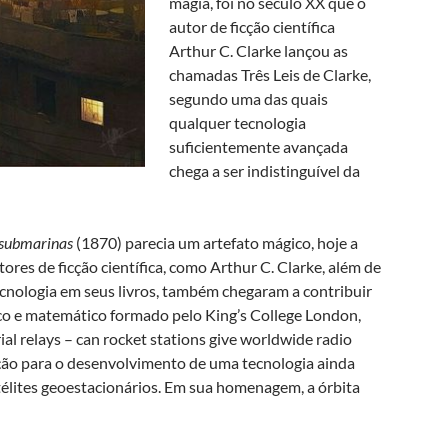
magia, foi no século XX que o
autor de ficção científica
Arthur C. Clarke lançou as
chamadas Três Leis de Clarke,
segundo uma das quais
qualquer tecnologia
suficientemente avançada
chega a ser indistinguível da
 submarinas
(1870) parecia um artefato mágico, hoje a
utores de ficção científica, como Arthur C. Clarke, além de
ecnologia em seus livros, também chegaram a contribuir
sico e matemático formado pelo King’s College London,
ial relays – can rocket stations give worldwide radio
ção para o desenvolvimento de uma tecnologia ainda
atélites geoestacionários. Em sua homenagem, a órbita