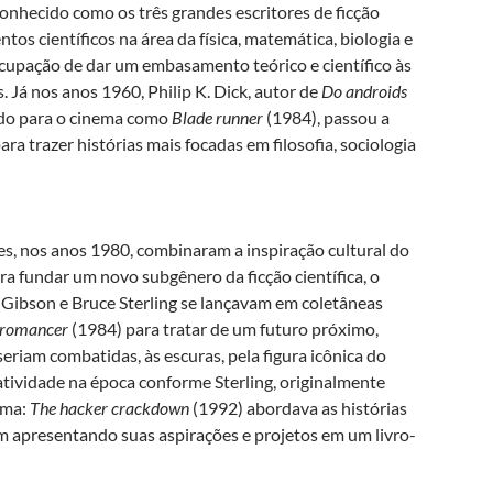
conhecido como os três grandes escritores de ficção
tos científicos na área da física, matemática, biologia e
eocupação de dar um embasamento teórico e científico às
 Já nos anos 1960, Philip K. Dick, autor de
Do androids
ado para o cinema como
Blade runner
(1984), passou a
ara trazer histórias mais focadas em filosofia, sociologia
res, nos anos 1980, combinaram a inspiração cultural do
a fundar um novo subgênero da ficção científica, o
Gibson e Bruce Sterling se lançavam em coletâneas
romancer
(1984) para tratar de um futuro próximo,
riam combatidas, às escuras, pela figura icônica do
tatividade na época conforme Sterling, originalmente
tema:
The hacker crackdown
(1992) abordava as histórias
m apresentando suas aspirações e projetos em um livro-