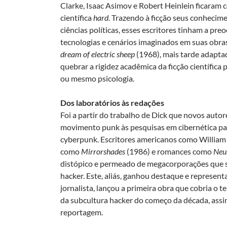
Clarke, Isaac Asimov e Robert Heinlein ficaram 
científica
hard
. Trazendo à ficção seus conhecimen
ciências políticas, esses escritores tinham a pr
tecnologias e cenários imaginados em suas obras.
dream of electric sheep
(1968), mais tarde adapt
quebrar a rigidez acadêmica da ficção científica p
ou mesmo psicologia.
Dos laboratórios às redações
Foi a partir do trabalho de Dick que novos auto
movimento punk às pesquisas em cibernética par
cyberpunk. Escritores americanos como William 
como
Mirrorshades
(1986) e romances como
Neu
distópico e permeado de megacorporações que se
hacker. Este, aliás, ganhou destaque e represen
jornalista, lançou a primeira obra que cobria o 
da subcultura hacker do começo da década, assi
reportagem.