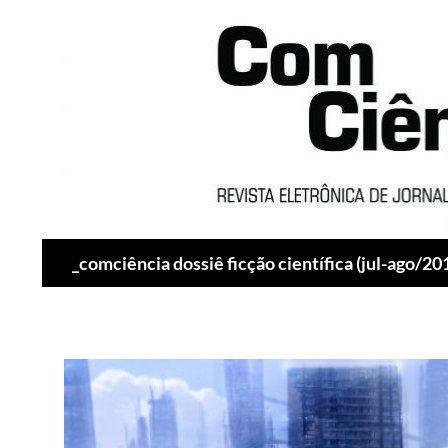
Pesquisar
_comciência dossiê ficção científica (jul-ago/20