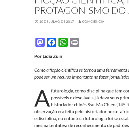
PROTAGONISMO DO 
10 DE JULHO DE 2017
COMCIENCIA
M
F
W
P
as
ac
h
ri
Por Lidia Zuin
to
e
at
nt
d
b
s
Como a ficção científica se tornou uma ferramenta d
o
o
A
pode ser um recurso importante no fazer jornalístic
n
o
p
A
futurologia, como disciplina que tem co
k
p
possíveis e desejáveis, já dava seus pri
historiador chinês Ssu-Ma Chien (145-9
observação era feita pelo historiador norte-afr
e disciplina, no entanto, a futurologia foi se es
mesma tentativa de reconhecimento de padrões 