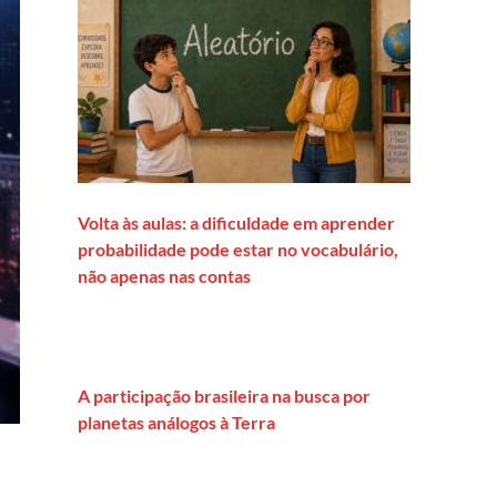
Volta às aulas: a dificuldade em aprender
probabilidade pode estar no vocabulário,
não apenas nas contas
A participação brasileira na busca por
planetas análogos à Terra