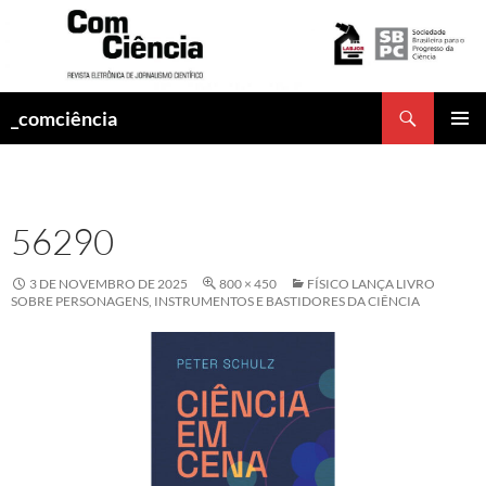
Pesquisar
_comciência
PULAR
MENU
PARA
PRINCI
O
CONTEÚDO
56290
3 DE NOVEMBRO DE 2025
800 × 450
FÍSICO LANÇA LIVRO
SOBRE PERSONAGENS, INSTRUMENTOS E BASTIDORES DA CIÊNCIA